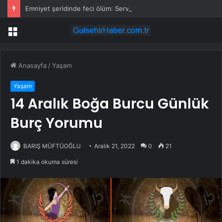
Emniyet şeridinde feci ölüm: Servis şoförüne midibüs çarptı
Menü
Anasayfa
/
Yaşam
Yaşam
14 Aralık Boğa Burcu Günlük
Burç Yorumu
BARIŞ MÜFTÜOĞLU
Aralık 21, 2022
0
21
1 dakika okuma süresi