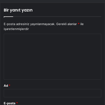
Bir yanıt yazın
E-posta adresiniz yayınlanmayacak.
Gerekli alanlar
*
ile
işaretlenmişlerdir
Y
o
r
u
m
*
Ad
*
E-posta
*