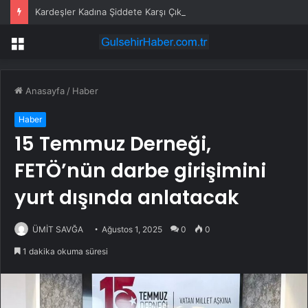
Kardeşler Kadına Şiddete Karşı Çıktı, Bıçaklandı
Menü
Anasayfa
/
Haber
Haber
15 Temmuz Derneği,
FETÖ’nün darbe girişimini
yurt dışında anlatacak
ÜMİT SAVĞA
Ağustos 1, 2025
0
0
1 dakika okuma süresi