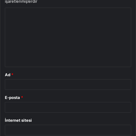
işaretlenmişlerdir
Y
o
r
u
m
*
Ad
*
E-posta
*
İnternet sitesi