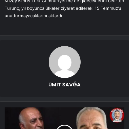
Kuzey Kıbrıs Türk Cumhuriyeti’ne de gideceklerini belirten
Turunç, yıl boyunca ülkeler ziyaret edilerek, 15 Temmuz’u
unutturmayacaklarını aktardı.
ÜMİT SAVĞA