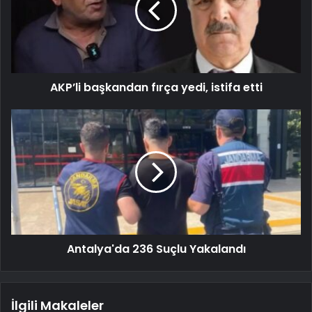
AKP’li başkandan fırça yedi, istifa etti
Antalya'da 236 Suçlu Yakalandı
İlgili Makaleler