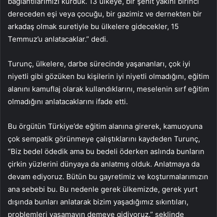
bağlantılarımızı kurduk. 13 ülkeye, bir şehit yakını birinci
dereceden eşi veya çocuğu, bir gazimiz ve dernekten bir
arkadaş olmak suretiyle bu ülkelere gidecekler, 15
Temmuz’u anlatacaklar.” dedi.
Turunç, ülkelere, darbe sürecinde yaşananları, çok iyi
niyetli gibi gözüken bu kişilerin iyi niyetli olmadığını, eğitim
alanını kamuflaj olarak kullandıklarını, meselenin sırf eğitim
olmadığını anlatacaklarını ifade etti.
Bu örgütün Türkiye’de eğitim alanına girerek, kamuoyuna
çok sempatik görünmeye çalıştıklarını kaydeden Turunç,
“Biz bedel ödedik ama bu bedeli öderken aslında bunların
çirkin yüzlerini dünyaya da anlatmış olduk. Anlatmaya da
devam ediyoruz. Bütün bu gayretimiz ve koşturmalarımızın
ana sebebi bu. Bu nedenle gerek ülkemizde, gerek yurt
dışında bunları anlatarak bizim yaşadığımız sıkıntıları,
problemleri yaşamayın demeye gidiyoruz.” şeklinde