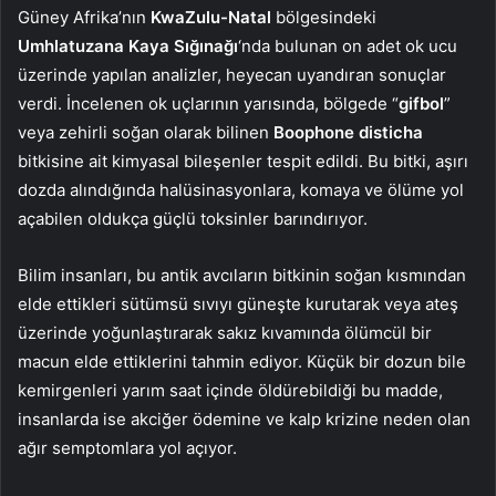
Güney Afrika’nın
KwaZulu-Natal
bölgesindeki
Umhlatuzana Kaya Sığınağı
‘nda bulunan on adet ok ucu
üzerinde yapılan analizler, heyecan uyandıran sonuçlar
verdi. İncelenen ok uçlarının yarısında, bölgede “
gifbol
”
veya zehirli soğan olarak bilinen
Boophone disticha
bitkisine ait kimyasal bileşenler tespit edildi. Bu bitki, aşırı
dozda alındığında halüsinasyonlara, komaya ve ölüme yol
açabilen oldukça güçlü toksinler barındırıyor.
Bilim insanları, bu antik avcıların bitkinin soğan kısmından
elde ettikleri sütümsü sıvıyı güneşte kurutarak veya ateş
üzerinde yoğunlaştırarak sakız kıvamında ölümcül bir
macun elde ettiklerini tahmin ediyor. Küçük bir dozun bile
kemirgenleri yarım saat içinde öldürebildiği bu madde,
insanlarda ise akciğer ödemine ve kalp krizine neden olan
ağır semptomlara yol açıyor.