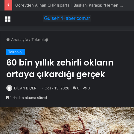
Görevden Alınan CHP Isparta İl Başkanı Karaca: “Hemen Geçiş Yapacağız”
Menü
Anasayfa
/
Teknoloji
Teknoloji
60 bin yıllık zehirli okların
ortaya çıkardığı gerçek
DİLAN BİÇER
Ocak 13, 2026
0
0
1 dakika okuma süresi