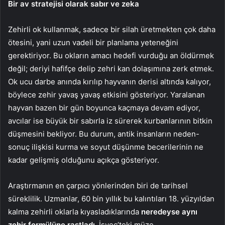
Bir av stratejisi olarak sabır ve zeka
Zehirli ok kullanmak, sadece bir silah üretmekten çok daha
ötesini, yani uzun vadeli bir planlama yeteneğini
gerektiriyor. Bu okların amacı hedefi vurduğu an öldürmek
değil; deriyi hafifçe delip zehri kan dolaşımına zerk etmek.
Ok ucu darbe anında kırılıp hayvanın derisi altında kalıyor,
böylece zehir yavaş yavaş etkisini gösteriyor. Yaralanan
hayvan bazen bir gün boyunca kaçmaya devam ediyor,
avcılar ise büyük bir sabırla iz sürerek kurbanlarının bitkin
düşmesini bekliyor. Bu durum, antik insanların neden-
sonuç ilişkisi kurma ve soyut düşünme becerilerinin ne
kadar gelişmiş olduğunu açıkça gösteriyor.
Araştırmanın en çarpıcı yönlerinden biri de tarihsel
süreklilik. Uzmanlar, 60 bin yıllık bu kalıntıları 18. yüzyıldan
kalma zehirli oklarla kıyasladıklarında
neredeyse aynı
zehir formülüne rastladı.
İsveç’teki müze