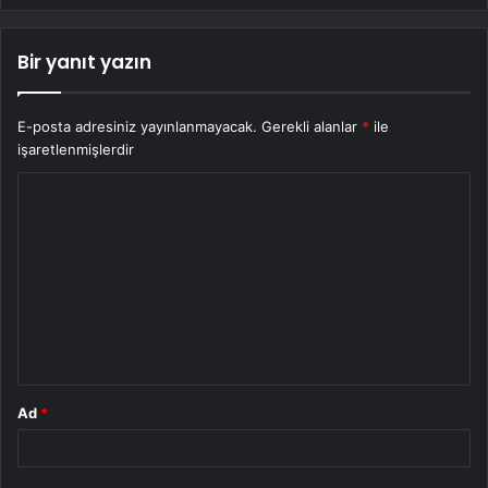
Bir yanıt yazın
E-posta adresiniz yayınlanmayacak.
Gerekli alanlar
*
ile
işaretlenmişlerdir
Y
o
r
u
m
*
Ad
*