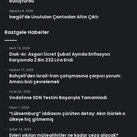
buluşturdu
Ağustos 9, 2026
İnegöl’de Unutulan Çantadan Altın Çıktı
Rastgele Haberler
Mart 10, 2026
Disk-Ar: Asgari Ücret Şubat Ayında Enflasyon
Karşısında 2 Bin 232 Lira Eridi
Haziran 17, 2025
Bahçeli’den İsrail-İran çatışmasına çarpıcı yorum:
Amacı bizi çevrelemek
Ocak 20, 2025
Vodafone SDN Testini Başarıyla Tamamladı
Nisan 1, 2026
“Lüksemburg” iddiasını çürüten detay: Akın Gürlek o
ülkeye hiç gitmemiş
Şubat 14, 2023
Evleri yıkılan müteahhitler ne kadar ceza alacak?