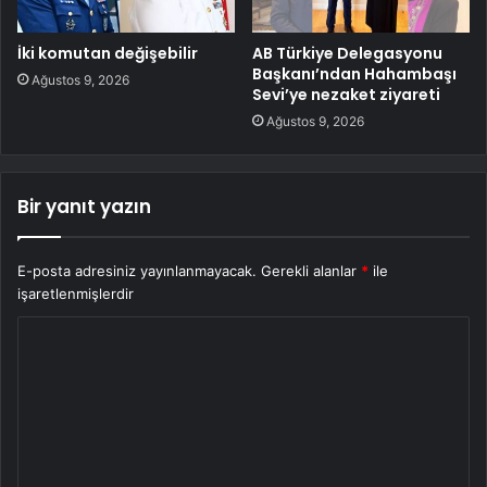
İki komutan değişebilir
AB Türkiye Delegasyonu
Başkanı’ndan Hahambaşı
Ağustos 9, 2026
Sevi’ye nezaket ziyareti
Ağustos 9, 2026
Bir yanıt yazın
E-posta adresiniz yayınlanmayacak.
Gerekli alanlar
*
ile
işaretlenmişlerdir
Y
o
r
u
m