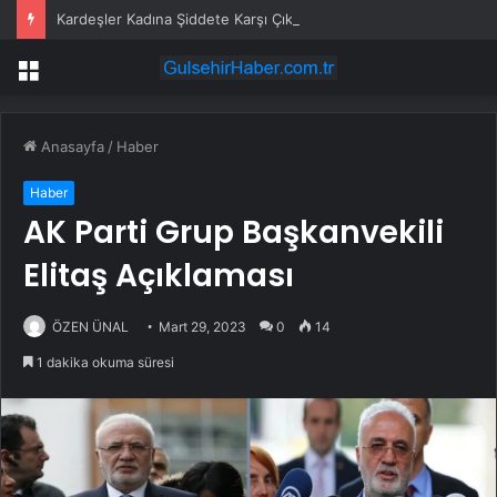
Kardeşler Kadına Şiddete Karşı Çıktı, Bıçaklandı
Menü
Anasayfa
/
Haber
Haber
AK Parti Grup Başkanvekili
Elitaş Açıklaması
ÖZEN ÜNAL
Mart 29, 2023
0
14
1 dakika okuma süresi