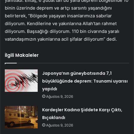
yanıtladı. Elitaş, 6 Şubat’tan bu yana deprem bölgesinde 10
binin üzerinde deprem ve artçı sarsıntı yaşandığını
belirterek, “Bölgede yaşayan insanlarımıza sabırlar
diliyorum. Kendilerine ve yakınlarına Allah’tan rahmet
diliyorum. Başsağlığı diliyorum. 110 bin civarında yaralı
vatandaşımızın yakınlarına acil şifalar diliyorum” dedi.
İlgili Makaleler
Japonya’nın güneybatısında 7,1
büyüklüğünde deprem: Tsunami uyarısı
yapıldı
Ağustos 9, 2026
Kardeşler Kadına Şiddete Karşı Çıktı,
Bıçaklandı
Ağustos 9, 2026