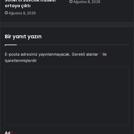
Sonel’in savcılık ifadesi
Ağustos 8, 2026
ortaya çıktı
Ağustos 8, 2026
Bir yanıt yazın
E-posta adresiniz yayınlanmayacak.
Gerekli alanlar
*
ile
işaretlenmişlerdir
Y
o
r
u
m
*
Ad
*