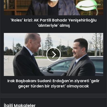
'Rolex' krizi: AK Partili Bahadır Yenişehirlioğlu
'alınteriyle' almış
Irak Başbakanı Sudani: Erdoğan'ın ziyareti 'gelir
geçer türden bir ziyaret' olmayacak
İlgili Makaleler