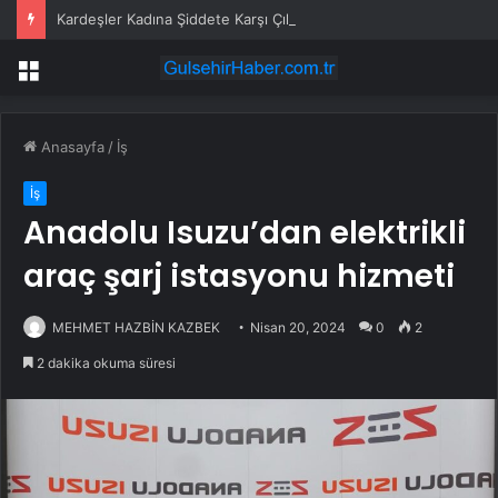
Kardeşler Kadına Şiddete Karşı Çıktı, Bıçaklandı
Menü
Anasayfa
/
İş
İş
Anadolu Isuzu’dan elektrikli
araç şarj istasyonu hizmeti
MEHMET HAZBİN KAZBEK
Nisan 20, 2024
0
2
2 dakika okuma süresi