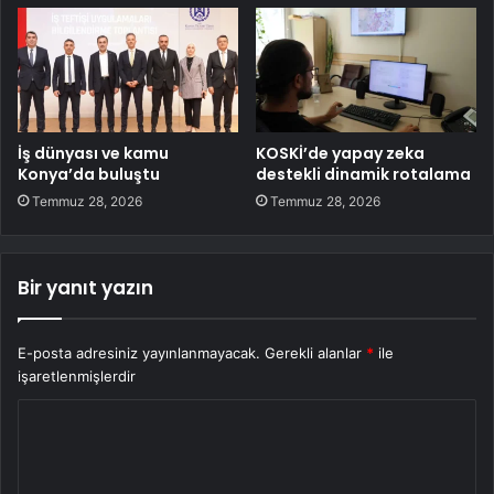
İş dünyası ve kamu
KOSKİ’de yapay zeka
Konya’da buluştu
destekli dinamik rotalama
Temmuz 28, 2026
Temmuz 28, 2026
Bir yanıt yazın
E-posta adresiniz yayınlanmayacak.
Gerekli alanlar
*
ile
işaretlenmişlerdir
Y
o
r