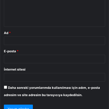
u
m
*
Ad
*
E-posta
*
İnternet sitesi
Daha sonraki yorumlarımda kullanılması için adım, e-posta
adresim ve site adresim bu tarayıcıya kaydedilsin.