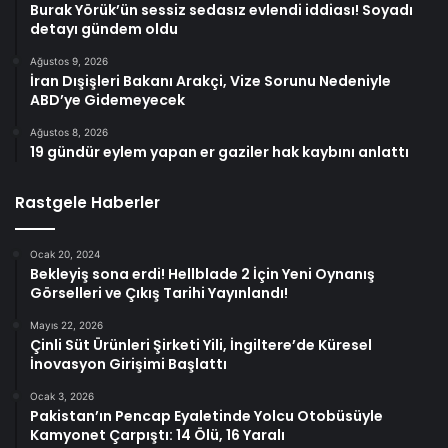
Burak Yörük’ün sessiz sedasız evlendi iddiası! Soyadı
detayı gündem oldu
Ağustos 9, 2026
İran Dışişleri Bakanı Arakçi, Vize Sorunu Nedeniyle
ABD’ye Gidemeyecek
Ağustos 8, 2026
19 gündür eylem yapan er gaziler hak kaybını anlattı
Rastgele Haberler
Ocak 20, 2024
Bekleyiş sona erdi! Hellblade 2 İçin Yeni Oynanış
Görselleri ve Çıkış Tarihi Yayınlandı!
Mayıs 22, 2026
Çinli Süt Ürünleri Şirketi Yili, İngiltere’de Küresel
İnovasyon Girişimi Başlattı
Ocak 3, 2026
Pakistan’ın Pencap Eyaletinde Yolcu Otobüsüyle
Kamyonet Çarpıştı: 14 Ölü, 16 Yaralı