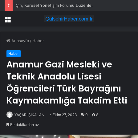
Çin, Küresel Yönetişim Forumu Düzenleyecek
Menü
Anasayfa
/
Haber
Haber
Anamur Gazi Mesleki ve
Teknik Anadolu Lisesi
Öğrencileri Türk Bayrağını
Kaymakamlığa Takdim Etti
YAŞAR IŞIKALAN
Ekim 27, 2023
0
8
Bir dakikadan az