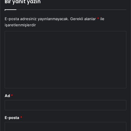
Bir yanıt yazın
E-posta adresiniz yayınlanmayacak.
Gerekli alanlar
*
ile
işaretlenmişlerdir
Y
o
r
u
m
*
Ad
*
E-posta
*