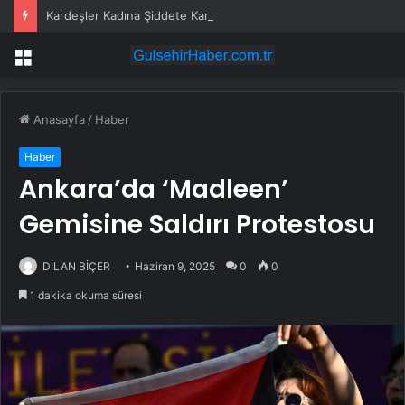
Kardeşler Kadına Şiddete Karşı Çıktı, Bıçaklandı
Menü
Anasayfa
/
Haber
Haber
Ankara’da ‘Madleen’
Gemisine Saldırı Protestosu
DİLAN BİÇER
Haziran 9, 2025
0
0
1 dakika okuma süresi