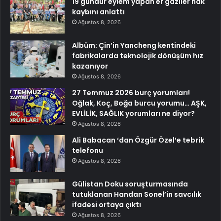
19 gündür eylem yapan er gaziler hak
kaybını anlattı
Ağustos 8, 2026
Albüm: Çin’in Yancheng kentindeki
fabrikalarda teknolojik dönüşüm hız
kazanıyor
Ağustos 8, 2026
27 Temmuz 2026 burç yorumları!
Oğlak, Koç, Boğa burcu yorumu… AŞK,
EVLİLİK, SAĞLIK yorumları ne diyor?
Ağustos 8, 2026
Ali Babacan ‘dan Özgür Özel’e tebrik
telefonu
Ağustos 8, 2026
Gülistan Doku soruşturmasında
tutuklanan Handan Sonel’in savcılık
ifadesi ortaya çıktı
Ağustos 8, 2026