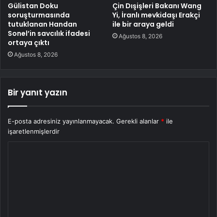
Gülistan Doku
Çin Dışişleri Bakanı Wang
soruşturmasında
Yi, İranlı mevkidaşı Erakçi
tutuklanan Handan
ile bir araya geldi
Sonel’in savcılık ifadesi
Ağustos 8, 2026
ortaya çıktı
Ağustos 8, 2026
Bir yanıt yazın
E-posta adresiniz yayınlanmayacak.
Gerekli alanlar
*
ile
işaretlenmişlerdir
Y
o
r
u
m