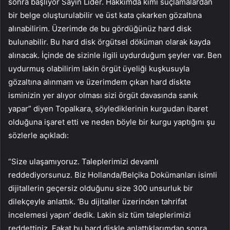
sonra başlıyor Sayın Lider. Hakkımda kimi suçlamalardan
bir belge oluşturulabilir ve üst kata çıkarken gözaltına
alınabilirim. Üzerimde de bu gördüğünüz hard disk
bulunabilir. Bu hard disk örgütsel döküman olarak kayda
alınacak. İçinde de sizinle ilgili uydurduğum şeyler var. Ben
uydurmuş olabilirim lakin örgüt üyeliği kuşkusuyla
gözaltına alınmam ve üzerimdem çıkan hard diskte
isminizin yer alıyor olması sizi örgüt davasında sanık
yapar” diyen Topalkara, söylediklerinin kurgudan ibaret
olduğuna işaret etti ve neden böyle bir kurgu yaptığını şu
sözlerle açıkladı:
“Size ulaşamıyoruz. Taleplerimizi devamlı
reddediyorsunuz. Biz Hollanda/Belçika Dokümanları isimli
dijitallerin geçersiz olduğunu size 300 unsurluk bir
dilekçeyle anlattık. ‘Bu dijitaller üzerinden tahrifat
incelemesi yapın’ dedik. Lakin siz tüm taleplerimizi
reddettiniz. Fakat bu hard diskle anlattıklarımdan sonra