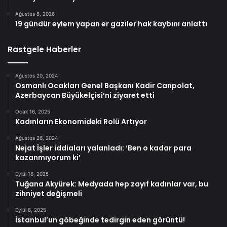
Ağustos 8, 2026
19 gündür eylem yapan er gaziler hak kaybını anlattı
Rastgele Haberler
Ağustos 20, 2024
Osmanlı Ocakları Genel Başkanı Kadir Canpolat,
Azerbaycan Büyükelçisi’ni ziyaret etti
Ocak 16, 2025
Kadınların Ekonomideki Rolü Artıyor
Ağustos 26, 2024
Nejat İşler iddiaları yalanladı: ‘Ben o kadar para
kazanmıyorum ki’
Eylül 16, 2025
Tuğana Akyürek: Medyada hep zayıf kadınlar var, bu
zihniyet değişmeli
Eylül 8, 2025
İstanbul’un göbeğinde tedirgin eden görüntü!