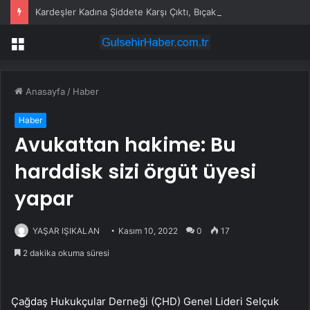
Kardeşler Kadına Şiddete Karşı Çıktı, Bıçaklandı
Menü
Anasayfa
/
Haber
Haber
Avukattan hakime: Bu
harddisk sizi örgüt üyesi
yapar
YAŞAR IŞIKALAN
Kasım 10, 2022
0
17
2 dakika okuma süresi
Çağdaş Hukukçular Derneği (ÇHD) Genel Lideri Selçuk