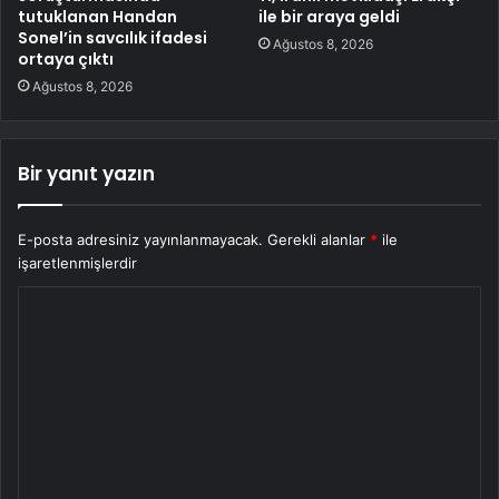
tutuklanan Handan
ile bir araya geldi
Sonel’in savcılık ifadesi
Ağustos 8, 2026
ortaya çıktı
Ağustos 8, 2026
Bir yanıt yazın
E-posta adresiniz yayınlanmayacak.
Gerekli alanlar
*
ile
işaretlenmişlerdir
Y
o
r
u
m
*