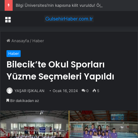
Bilgi Üniversitesi’nin kapısına kilit vuruldu! Öğrenciler ayaklandı
Menü
Anasayfa
/
Haber
Haber
Bilecik’te Okul Sporları
Yüzme Seçmeleri Yapıldı
YAŞAR IŞIKALAN
Ocak 16, 2024
0
5
Bir dakikadan az