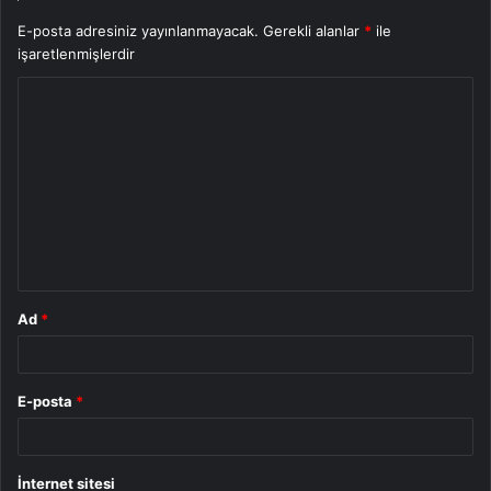
E-posta adresiniz yayınlanmayacak.
Gerekli alanlar
*
ile
işaretlenmişlerdir
Y
o
r
u
m
*
Ad
*
E-posta
*
İnternet sitesi