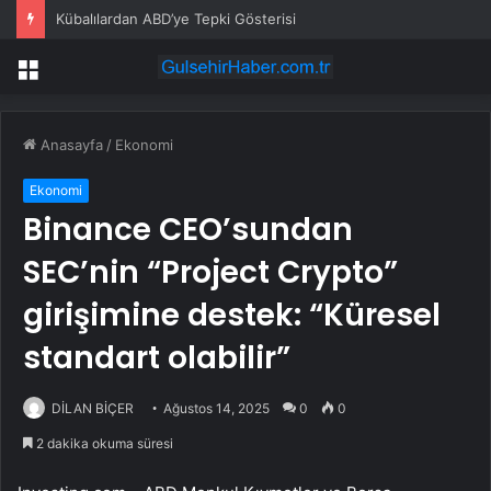
Kübalılardan ABD’ye Tepki Gösterisi
Menü
Anasayfa
/
Ekonomi
Ekonomi
Binance CEO’sundan
SEC’nin “Project Crypto”
girişimine destek: “Küresel
standart olabilir”
DİLAN BİÇER
Ağustos 14, 2025
0
0
2 dakika okuma süresi