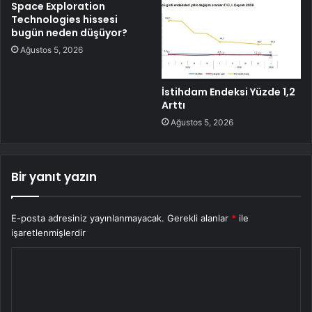
Space Exploration
Technologies hissesi
bugün neden düşüyor?
Ağustos 5, 2026
İstihdam Endeksi Yüzde 1,2
Arttı
Ağustos 5, 2026
Bir yanıt yazın
E-posta adresiniz yayınlanmayacak.
Gerekli alanlar
*
ile
işaretlenmişlerdir
Y
o
r