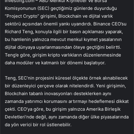
Investing.com – ABD Menkul Kıymetler ve Borsa
Komisyonunun (SEC) geçtiğimiz günlerde duyurduğu
“Project Crypto” girişimi, Blockchain ve dijital varlık
sektörü açısından önemli yankı uyandırdı.
Binance
CEO’su
Richard Teng, konuyla ilgili bir basın açıklaması yaparak,
bu hamlenin yalnızca mevcut menkul kıymet yasalarının
dijital dünyaya uyarlanmasından öteye geçtiğini belirtti.
Teng’e göre, girişim kripto varlıkların düzenlenmesinde
daha modüler ve katmanlı bir dönemi başlatıyor.
Teng, SEC’nin projesini küresel ölçekte örnek alınabilecek
bir düzenleyici çerçeve olarak nitelendirdi. Yeni girişimin,
Blockchain tabanlı inovasyonları desteklerken aynı
zamanda yatırımcı korumasını artırmayı hedeflemesi dikkat
çekti. CEO’ya göre, bu girişim yalnızca Amerika Birleşik
Devletleri’nde değil, aynı zamanda diğer ülke piyasalarında
da yön verici bir rol üstlenebilir.