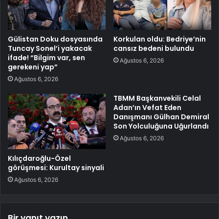
Gülistan Doku dosyasında
Korkulan oldu: Bedriye’nin
Tuncay Sonel’i yakacak
cansız bedeni bulundu
ifade! “Bilgim var, sen
Ağustos 6, 2026
gerekeni yap”
Ağustos 6, 2026
TBMM Başkanvekili Celal
Adan’ın Vefat Eden
Danışmanı Gülhan Demiral
Son Yolculuğuna Uğurlandı
Ağustos 6, 2026
Kılıçdaroğlu-Özel
görüşmesi: Kurultay sinyali
Ağustos 6, 2026
Bir yanıt yazın