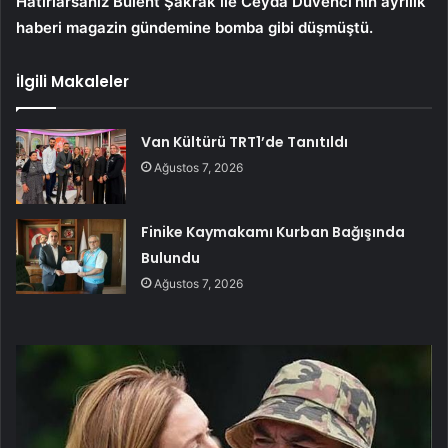
Hatırlarsanız Bülent Şakrak ile Ceyda Düvenci’nin ayrılık
haberi magazin gündemine bomba gibi düşmüştü.
İlgili Makaleler
Van Kültürü TRT1’de Tanıtıldı
Ağustos 7, 2026
Finike Kaymakamı Kurban Bağışında
Bulundu
Ağustos 7, 2026