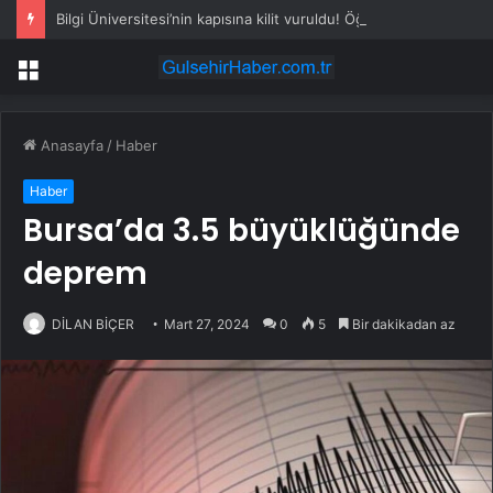
Bilgi Üniversitesi’nin kapısına kilit vuruldu! Öğrenciler ayaklandı
Menü
Anasayfa
/
Haber
Haber
Bursa’da 3.5 büyüklüğünde
deprem
DİLAN BİÇER
Mart 27, 2024
0
5
Bir dakikadan az