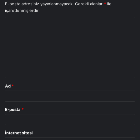
E-posta adresiniz yayınlanmayacak.
Gerekli alanlar
*
ile
işaretlenmişlerdir
Y
o
r
u
m
*
Ad
*
E-posta
*
İnternet sitesi