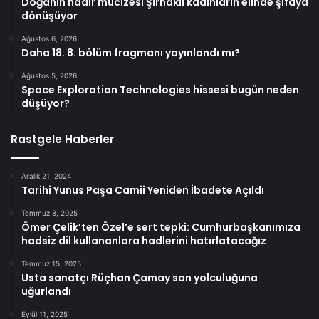
Doğanın nadir mucizesi Şırnaklı kadınların elinde şifaya
dönüşüyor
Ağustos 6, 2026
Daha 18. 8. bölüm fragmanı yayınlandı mı?
Ağustos 5, 2026
Space Exploration Technologies hissesi bugün neden
düşüyor?
Rastgele Haberler
Aralık 21, 2024
Tarihi Yunus Paşa Camii Yeniden İbadete Açıldı
Temmuz 8, 2025
Ömer Çelik’ten Özel’e sert tepki: Cumhurbaşkanımıza
hadsiz dil kullananlara hadlerini hatırlatacağız
Temmuz 15, 2025
Usta sanatçı Rüçhan Çamay son yolculuğuna
uğurlandı
Eylül 11, 2025