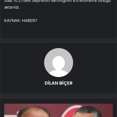
Saat 10.21’deki depremin derinliğinin 6.5 kilometre olduğu
aktarıldı.
KAYNAK:
HABER7
DİLAN BİÇER