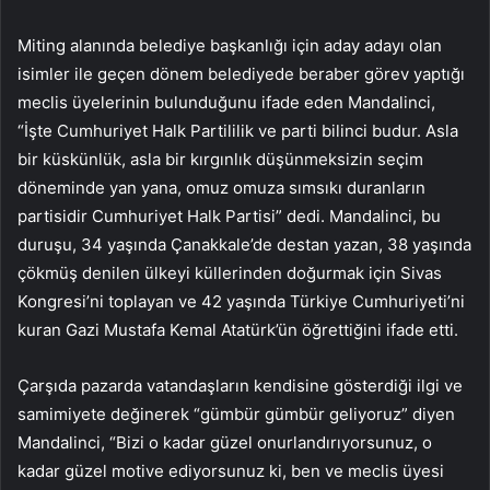
Miting alanında belediye başkanlığı için aday adayı olan
isimler ile geçen dönem belediyede beraber görev yaptığı
meclis üyelerinin bulunduğunu ifade eden Mandalinci,
“İşte Cumhuriyet Halk Partililik ve parti bilinci budur. Asla
bir küskünlük, asla bir kırgınlık düşünmeksizin seçim
döneminde yan yana, omuz omuza sımsıkı duranların
partisidir Cumhuriyet Halk Partisi” dedi. Mandalinci, bu
duruşu, 34 yaşında Çanakkale’de destan yazan, 38 yaşında
çökmüş denilen ülkeyi küllerinden doğurmak için Sivas
Kongresi’ni toplayan ve 42 yaşında Türkiye Cumhuriyeti’ni
kuran Gazi Mustafa Kemal Atatürk’ün öğrettiğini ifade etti.
Çarşıda pazarda vatandaşların kendisine gösterdiği ilgi ve
samimiyete değinerek “gümbür gümbür geliyoruz” diyen
Mandalinci, “Bizi o kadar güzel onurlandırıyorsunuz, o
kadar güzel motive ediyorsunuz ki, ben ve meclis üyesi