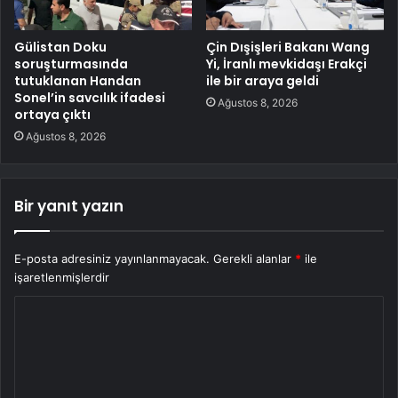
Gülistan Doku
Çin Dışişleri Bakanı Wang
soruşturmasında
Yi, İranlı mevkidaşı Erakçi
tutuklanan Handan
ile bir araya geldi
Sonel’in savcılık ifadesi
Ağustos 8, 2026
ortaya çıktı
Ağustos 8, 2026
Bir yanıt yazın
E-posta adresiniz yayınlanmayacak.
Gerekli alanlar
*
ile
işaretlenmişlerdir
Y
o
r
u