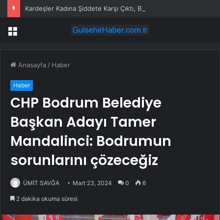
Kardeşler Kadına Şiddete Karşı Çıktı, Bıçaklandı
Menü
Anasayfa
/
Haber
Haber
CHP Bodrum Belediye
Başkan Adayı Tamer
Mandalinci: Bodrumun
sorunlarını çözeceğiz
ÜMİT SAVĞA
Mart 23, 2024
0
6
2 dakika okuma süresi