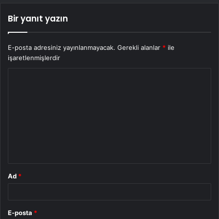
Bir yanıt yazın
E-posta adresiniz yayınlanmayacak.
Gerekli alanlar
*
ile
işaretlenmişlerdir
Y
o
r
u
m
*
Ad
*
E-posta
*