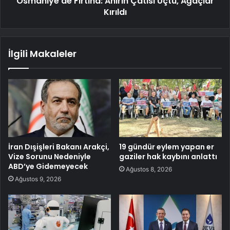
Osmaniye'de Fırtına: Ahırın Çatısı Uçtu, Ağaçlar
Kırıldı
İlgili Makaleler
İran Dışişleri Bakanı Arakçi,
19 gündür eylem yapan er
Vize Sorunu Nedeniyle
gaziler hak kaybını anlattı
ABD’ye Gidemeyecek
Ağustos 8, 2026
Ağustos 9, 2026