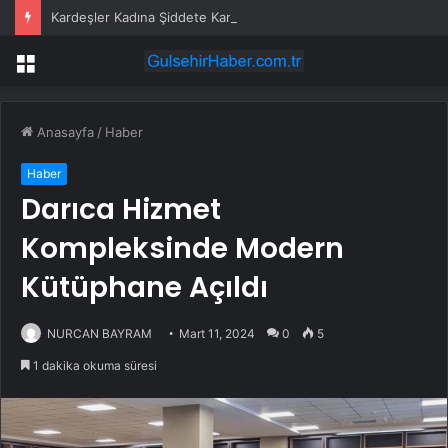
Kardeşler Kadına Şiddete Karşı Çıktı, Bıçaklandı
Menü
Anasayfa
/
Haber
Haber
Darıca Hizmet
Kompleksinde Modern
Kütüphane Açıldı
NURCAN BAYRAM
Mart 11, 2024
0
5
1 dakika okuma süresi