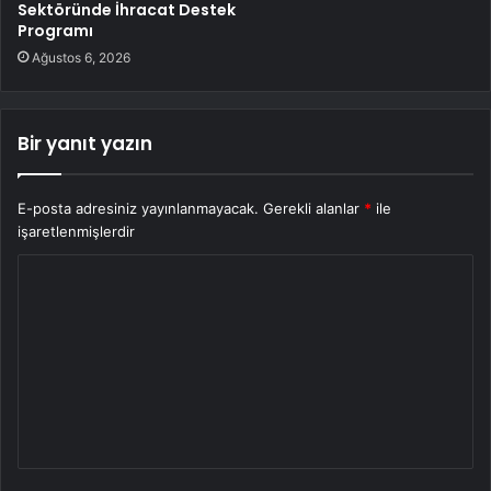
Sektöründe İhracat Destek
Programı
Ağustos 6, 2026
Bir yanıt yazın
E-posta adresiniz yayınlanmayacak.
Gerekli alanlar
*
ile
işaretlenmişlerdir
Y
o
r
u
m
*