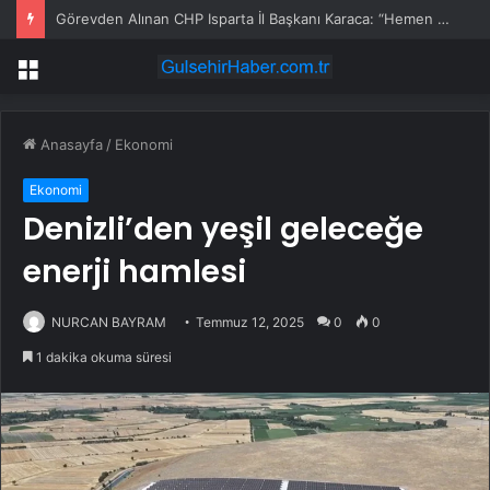
Görevden Alınan CHP Isparta İl Başkanı Karaca: “Hemen Geçiş Yapacağız”
Menü
Anasayfa
/
Ekonomi
Ekonomi
Denizli’den yeşil geleceğe
enerji hamlesi
NURCAN BAYRAM
Temmuz 12, 2025
0
0
1 dakika okuma süresi