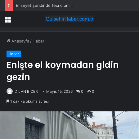
Emniyet şeridinde feci ölüm: Servis şoförüne midibüs çarptı
Menü
Anasayfa
/
Haber
Haber
Enişte el koymadan gidin
gezin
DİLAN BİÇER
Mayıs 15, 2026
0
0
1 dakika okuma süresi