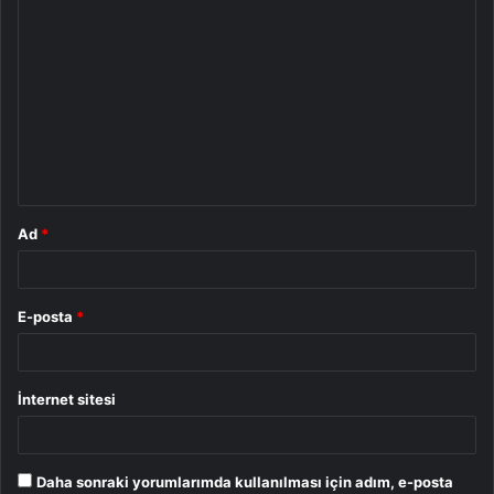
Y
o
r
u
m
*
Ad
*
E-posta
*
İnternet sitesi
Daha sonraki yorumlarımda kullanılması için adım, e-posta