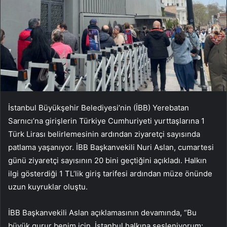
İstanbul Büyükşehir Belediyesi’nin (İBB) Yerebatan
Sarnıcı’na girişlerin Türkiye Cumhuriyeti yurttaşlarına 1
Türk Lirası belirlemesinin ardından ziyaretçi sayısında
patlama yaşanıyor. İBB Başkanvekili Nuri Aslan, cumartesi
günü ziyaretçi sayısının 20 bini geçtiğini açıkladı. Halkın
ilgi gösterdiği 1 TL’lik giriş tarifesi ardından müze önünde
uzun kuyruklar oluştu.
İBB Başkanvekili Aslan açıklamasının devamında, “Bu
büyük gurur benim için. İstanbul halkına sesleniyorum: