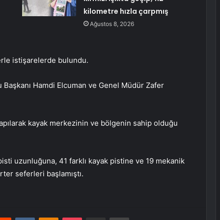
kilometre hızla çarpmış
Ağustos 8, 2026
erle istişarelerde bulundu.
lu Başkanı Hamdi Elcuman ve Genel Müdür Zafer
 yapılarak kayak merkezinin ve bölgenin sahip olduğu
isti uzunluğuna, 41 farklı kayak pistine ve 19 mekanik
ter seferleri başlamıştı.
erest
Reddit
VKontakte
Odnoklassniki
Pocket
E-Posta ile paylaş
Yazdır