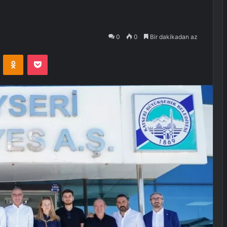
0
0
Bir dakikadan az
VKontakte
Odnoklassniki
Pocket