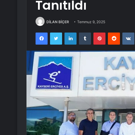
Tanıtıldı
DİLAN BİÇER
Temmuz 9, 2025
Facebook
Twitter
LinkedIn
Tumblr
Pinterest
Reddit