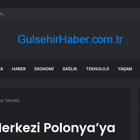
et şeridinde feci ölüm: Servis şoförüne midibüs çarptı
FA
HABER
EKONOMI
SAĞLIK
TEKNOLOJI
YAŞAM
a Tanıtıldı
erkezi Polonya’ya