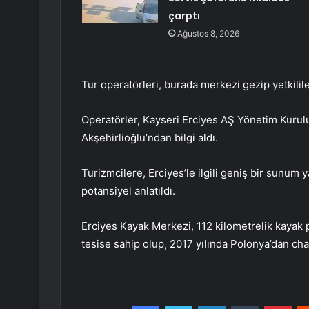
çarptı
Ağustos 8, 2026
Tur operatörleri, burada merkezi gezip yetkilil
Operatörler, Kayseri Erciyes AŞ Yönetim Kuru
Akşehirlioğlu’ndan bilgi aldı.
Turizmcilere, Erciyes’le ilgili geniş bir sunum
potansiyel anlatıldı.
Erciyes Kayak Merkezi, 112 kilometrelik kayak p
tesise sahip olup, 2017 yılında Polonya’dan char
Facebook
Twitter
LinkedIn
Tumblr
Pint