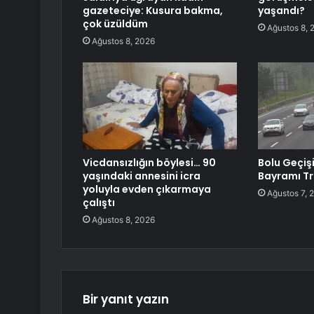
gazeteciye: Kusura bakma,
yaşandı?
çok üzüldüm
Ağustos 8, 
Ağustos 8, 2026
Vicdansızlığın böylesi… 90
Bolu Geçiş
yaşındaki annesini icra
Bayramı Tr
yoluyla evden çıkarmaya
Ağustos 7, 
çalıştı
Ağustos 8, 2026
Bir yanıt yazın