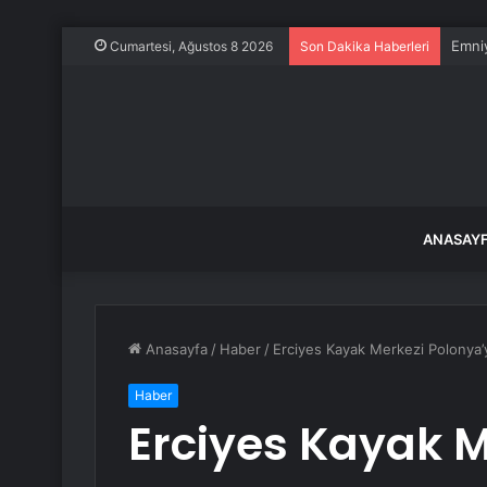
Emniy
Cumartesi, Ağustos 8 2026
Son Dakika Haberleri
ANASAY
Anasayfa
/
Haber
/
Erciyes Kayak Merkezi Polonya’y
Haber
Erciyes Kayak M