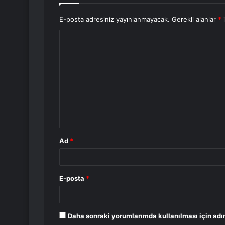
E-posta adresiniz yayınlanmayacak.
Gerekli alanlar
*
i
Y
o
r
u
m
*
Ad
*
E-posta
*
Daha sonraki yorumlarımda kullanılması için adı