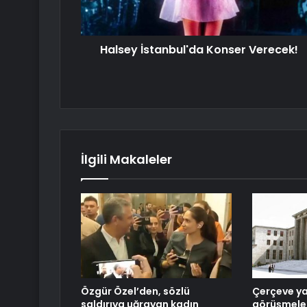
Halsey İstanbul'da Konser Verecek!
İlgili Makaleler
Özgür Özel’den, sözlü
Çerçeve y
saldırıya uğrayan kadın
görüşmeler