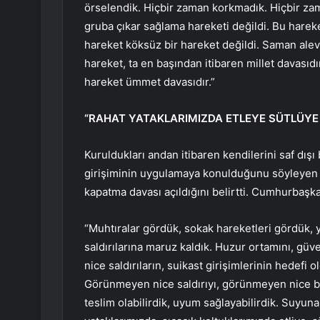
örselendik. Hiçbir zaman korkmadık. Hiçbir za
gruba çıkar sağlama hareketi değildi. Bu hareke
hareket köksüz bir hareket değildi. Saman alevi
hareket, ta en başından itibaren millet davasıd
hareket ümmet davasıdır.”
“RAHAT YATAKLARIMIZDA ETLEYE SÜTLÜYE
Kuruldukları andan itibaren kendilerini saf dı
girişiminin uygulamaya konulduğunu söyleyen Er
kapatma davası açıldığını belirtti. Cumhurbaşk
“Muhtıralar gördük, sokak hareketleri gördük, ya
saldırılarına maruz kaldık. Huzur ortamını, güv
nice saldırıların, suikast girişimlerinin hedefi 
Görünmeyen nice saldırıyı, görünmeyen nice bad
teslim olabilirdik, uyum sağlayabilirdik. Suyuna 