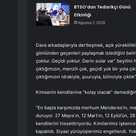
BTSO’dan Tedarikçi Günü
Etkinliği
Ağustos 7, 2026
Dava arkadaşlarıyla dertleşmek, açık yüreklilik
gönlünden geçenleri paylaşmak istediğini belir
çoktur. Geçidi yoktur. Derin sular var” beyitini 
çıktığımızın, menzili çok, geçidi yok bir yola ç
çıktığımızın idrakiyle, şuuruyla, bilinciyle çıktı
Kimsenin kendilerine “kolay olacak” demediğini
“En başta karşımızda merhum Menderes’in, merh
duruyor. 27 Mayıs’ın, 12 Mart’ın, 12 Eylül’ün, 28
kendilerini hissettiriyordu. Kimilerimiz işkence
kapatıldı. Siyasi yürüyüşlerimiz engellendi. Yo