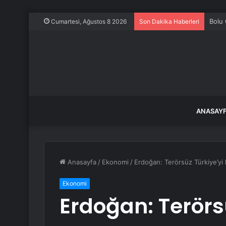
Bolu 
Cumartesi, Ağustos 8 2026
Son Dakika Haberleri
ANASAY
Anasayfa
/
Ekonomi
/
Erdoğan: Terörsüz Türkiye’yi k
Ekonomi
Erdoğan: Terörs