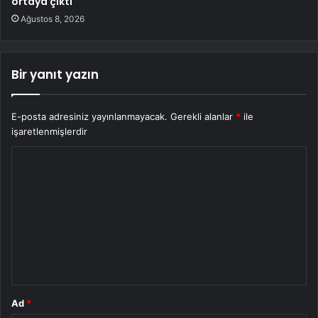
ortaya çıktı
Ağustos 8, 2026
Bir yanıt yazın
E-posta adresiniz yayınlanmayacak.
Gerekli alanlar
*
ile
işaretlenmişlerdir
Y
o
r
u
m
*
Ad
*