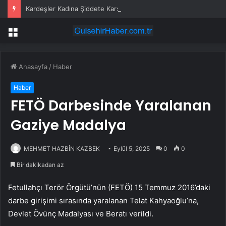
Kardeşler Kadına Şiddete Karşı Çıktı, Bıçaklandı
Menü
Anasayfa
/
Haber
Haber
FETÖ Darbesinde Yaralanan
Gaziye Madalya
MEHMET HAZBİN KAZBEK
Eylül 5, 2025
0
0
Bir dakikadan az
Fetullahçı Terör Örgütü’nün (FETÖ) 15 Temmuz 2016’daki
darbe girişimi sırasında yaralanan Telat Kahyaoğlu’na,
Devlet Övünç Madalyası ve Beratı verildi.