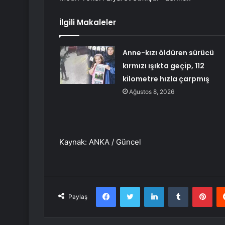
İlgili Makaleler
Anne-kızı öldüren sürücü
kırmızı ışıkta geçip, 112
kilometre hızla çarpmış
Ağustos 8, 2026
Kaynak: ANKA / Güncel
Facebook
Twitter
LinkedIn
Tumblr
Pint
Paylaş