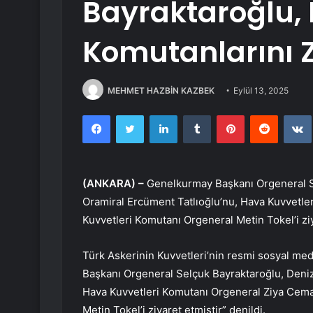
Bayraktaroğlu,
Komutanlarını Zi
MEHMET HAZBİN KAZBEK
Eylül 13, 2025
Facebook
Twitter
LinkedIn
Tumblr
Pinterest
Reddit
(ANKARA) –
Genelkurmay Başkanı Orgeneral Se
Oramiral Ercüment Tatlıoğlu’nu, Hava Kuvvetle
Kuvvetleri Komutanı Orgeneral Metin Tokel’i ziy
Türk Askerinin Kuvvetleri’nin resmi sosyal m
Başkanı Orgeneral Selçuk Bayraktaroğlu, Deniz
Hava Kuvvetleri Komutanı Orgeneral Ziya Cema
Metin Tokel’i ziyaret etmiştir” denildi.