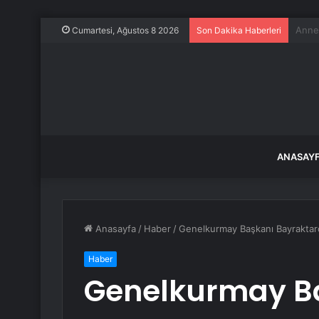
Özgür
Cumartesi, Ağustos 8 2026
Son Dakika Haberleri
ANASAY
Anasayfa
/
Haber
/
Genelkurmay Başkanı Bayraktaroğ
Haber
Genelkurmay B