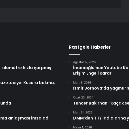
Rastgele Haberler
Ağustos 5, 2026
12 kilometre hızla çarpmış
İmamoğlu’nun Youtube Kan
Erişim Engeli Kararı
 gazeteciye: Kusura bakma,
Mart 8, 2026
İzmir Bornova’da yağmur s
Ocak 23, 2024
orunda
Tuncer Bakırhan: ‘Kaçak 
Mart 21, 2026
unma anlaşması imzaladı
DMM’den THY iddialarına y
Nisan 1, 2026