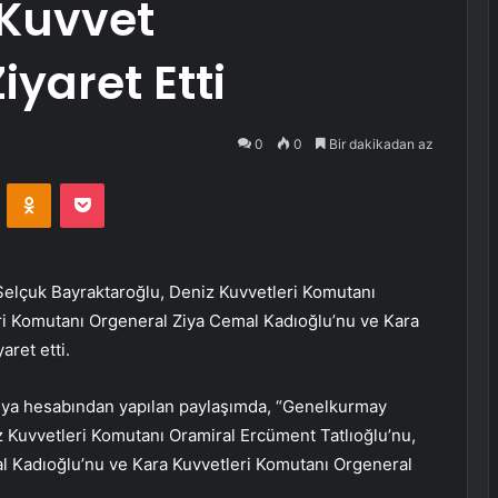
 Kuvvet
yaret Etti
0
0
Bir dakikadan az
VKontakte
Odnoklassniki
Pocket
lçuk Bayraktaroğlu, Deniz Kuvvetleri Komutanı
ri Komutanı Orgeneral Ziya Cemal Kadıoğlu’nu ve Kara
aret etti.
edya hesabından yapılan paylaşımda, “Genelkurmay
 Kuvvetleri Komutanı Oramiral Ercüment Tatlıoğlu’nu,
l Kadıoğlu’nu ve Kara Kuvvetleri Komutanı Orgeneral