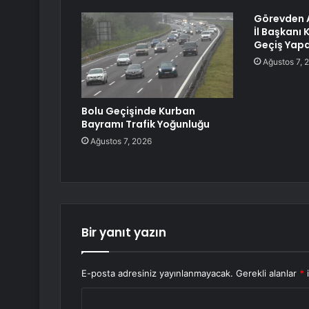
Görevden A
İl Başkanı
Geçiş Yap
Ağustos 7, 
Bolu Geçişinde Kurban
Bayramı Trafik Yoğunluğu
Ağustos 7, 2026
Bir yanıt yazın
E-posta adresiniz yayınlanmayacak.
Gerekli alanlar
*
i
Y