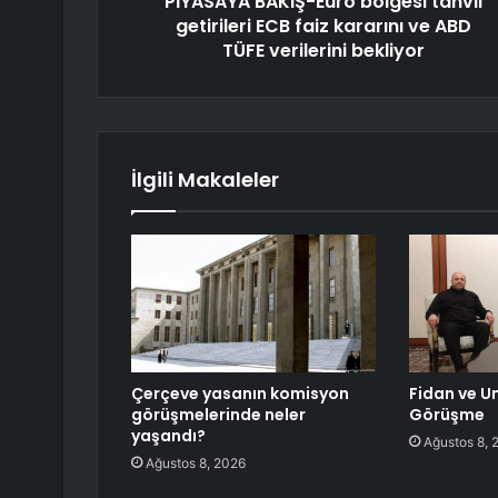
PİYASAYA BAKIŞ-Euro bölgesi tahvil
getirileri ECB faiz kararını ve ABD
TÜFE verilerini bekliyor
İlgili Makaleler
Çerçeve yasanın komisyon
Fidan ve 
görüşmelerinde neler
Görüşme
yaşandı?
Ağustos 8, 
Ağustos 8, 2026