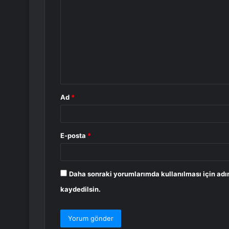
o
r
u
m
*
Ad
*
E-posta
*
Daha sonraki yorumlarımda kullanılması için adı
kaydedilsin.