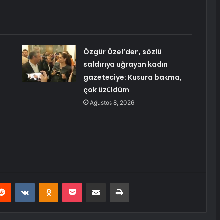
Özgür Özel’den, sözlü
saldırıya uğrayan kadın
gazeteciye: Kusura bakma,
çok üzüldüm
Ağustos 8, 2026
erest
Reddit
VKontakte
Odnoklassniki
Pocket
E-Posta ile paylaş
Yazdır