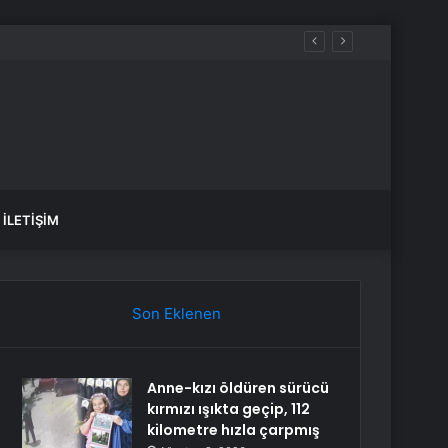
k üzüldüm
İLETIŞIM
Son Eklenen
Anne-kızı öldüren sürücü
kırmızı ışıkta geçip, 112
kilometre hızla çarpmış