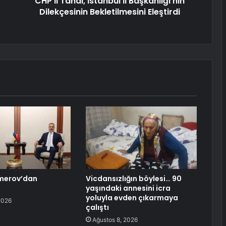
CHP'li Tanal, İstanbul İl Başkanlığı'nın
Dilekçesinin Bekletilmesini Eleştirdi
Umerov’dan
Vicdansızlığın böylesi… 90
yaşındaki annesini icra
yoluyla evden çıkarmaya
2026
çalıştı
Ağustos 8, 2026