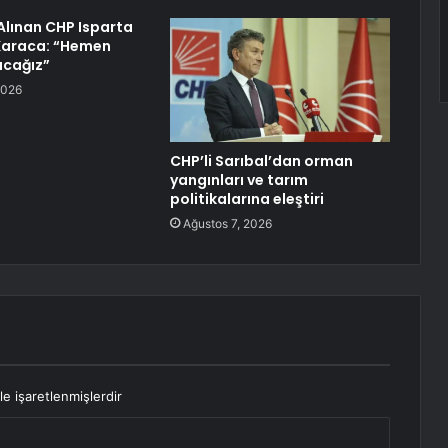
lınan CHP Isparta
 Karaca: “Hemen
acağız”
2026
CHP’li Sarıbal’dan orman
yangınları ve tarım
politikalarına eleştiri
Ağustos 7, 2026
le işaretlenmişlerdir