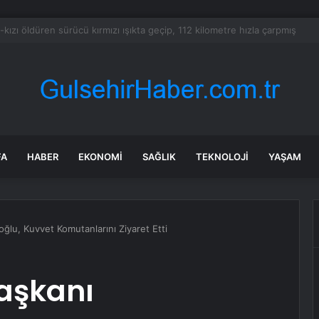
 Özel’den, sözlü saldırıya uğrayan kadın gazeteciye: Kusura bakma, ço
FA
HABER
EKONOMI
SAĞLIK
TEKNOLOJI
YAŞAM
lu, Kuvvet Komutanlarını Ziyaret Etti
aşkanı