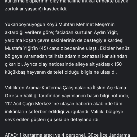
kurtarma ekiplerinin olay mahalline intikal etmekte büyük
zorluklar yaşadığı kaydedildi.
Yukarıboynuyoğun Köyü Muhtarı Mehmet Meşe’nin
aktardığı verilere göre; faciadan kurtulan Aydın Yiğit,
yardıma koşan çevre sakinlerinin de desteğiyle kardeşi
Mustafa Yiğit’in (45) cansız bedenine ulaştı. Ekipler henüz
bölgeye varamadan talihsiz adamın cenazesi kar altından
çıkarıldı. Ayrıca olay neticesinde aileye ait yaklaşık 150
küçükbaş hayvanın da telef olduğu bilgisine ulaşıldı.
Valilikten Arama-Kurtarma Çalışmalarına İlişkin Açıklama
Giresun Valiliği tarafından yayımlanan basın bilgi notunda,
112 Acil Çağrı Merkezi’ne ulaşan haberin akabinde tüm
imkânların seferber edildiği vurgulandı. Valilik, bölgeye
sevk edilen güçleri şu şekilde detaylandırdı:
AFAD: 1 kurtarma aracı ve 4 personel, Güce İlçe Jandarma