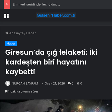
Emniyet şeridinde feci ölüm: Servis şoförüne midibüs çarptı
Menü
Anasayfa
/
Haber
Haber
Giresun’da çığ felaketi: İki
kardeşten biri hayatını
kaybetti
NURCAN BAYRAM
Ocak 21, 2026
0
0
1 dakika okuma süresi