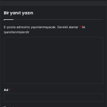
Bir yanıt yazın
E-posta adresiniz yayınlanmayacak.
Gerekli alanlar
*
ile
işaretlenmişlerdir
Y
o
r
u
m
*
Ad
*