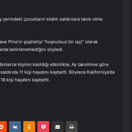
 yerindeki çocukların silahlı saldırılara tanık olma
ve Pine’ın şüpheliyi “hoşnutsuz bir işçi” olarak
nda belirlenemediğini söyledi.
nlerce kişinin katıldığı etkinlikte; Ay takvimine göre
saldırıda 11 kişi hayatını kaybetti. Böylece Kaliforniya’da
8 kişi hayatını kaybetti.
erest
Reddit
VKontakte
Odnoklassniki
Pocket
E-Posta ile paylaş
Yazdır