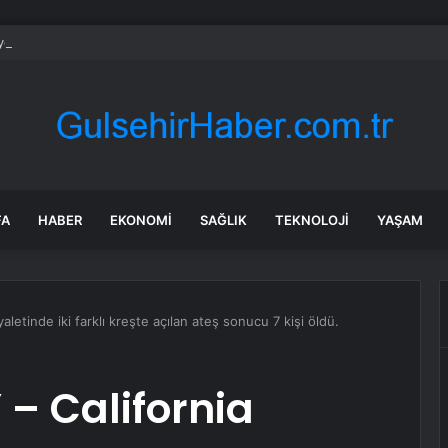
et şeridinde feci ölüm: Servis şoförüne midibüs çarptı
FA
HABER
EKONOMI
SAĞLIK
TEKNOLOJI
YAŞAM
etinde iki farklı kreşte açılan ateş sonucu 7 kişi öldü.
– California