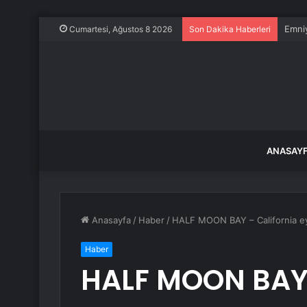
Emniy
Cumartesi, Ağustos 8 2026
Son Dakika Haberleri
ANASAY
Anasayfa
/
Haber
/
HALF MOON BAY – California eyal
Haber
HALF MOON BAY 