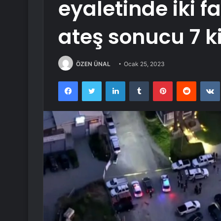
eyaletinde iki fa
ateş sonucu 7 ki
ÖZEN ÜNAL
Ocak 25, 2023
Facebook
Twitter
LinkedIn
Tumblr
Pinterest
Reddit