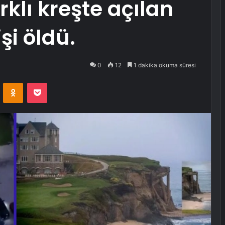
rklı kreşte açılan
şi öldü.
0
12
1 dakika okuma süresi
VKontakte
Odnoklassniki
Pocket