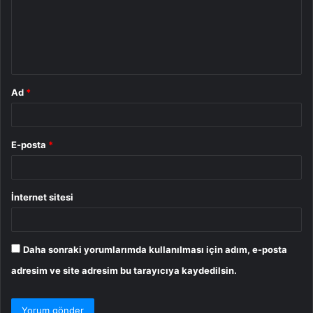
u
m
*
Ad
*
E-posta
*
İnternet sitesi
Daha sonraki yorumlarımda kullanılması için adım, e-posta
adresim ve site adresim bu tarayıcıya kaydedilsin.