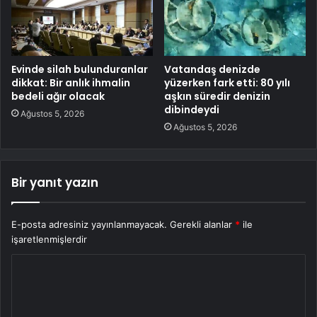
Evinde silah bulunduranlar
Vatandaş denizde
dikkat: Bir anlık ihmalin
yüzerken fark etti: 80 yılı
bedeli ağır olacak
aşkın süredir denizin
dibindeydi
Ağustos 5, 2026
Ağustos 5, 2026
Bir yanıt yazın
E-posta adresiniz yayınlanmayacak.
Gerekli alanlar
*
ile
işaretlenmişlerdir
Y
o
r