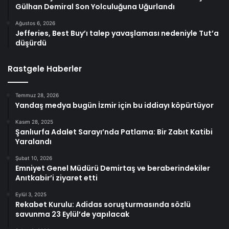
Gülhan Demiral Son Yolculuğuna Uğurlandı
Ağustos 6, 2026
Jefferies, Best Buy’ı talep yavaşlaması nedeniyle Tut’a
düşürdü
Rastgele Haberler
Temmuz 28, 2026
Yandaş medya bugün İzmir için bu iddiayı köpürtüyor
Kasım 28, 2025
Şanlıurfa Adalet Sarayı’nda Patlama: Bir Zabıt Katibi
Yaralandı
Şubat 10, 2026
Emniyet Genel Müdürü Demirtaş ve beraberindekiler
Anıtkabir’i ziyaret etti
Eylül 3, 2025
Rekabet Kurulu: Adidas soruşturmasında sözlü
savunma 23 Eylül’de yapılacak