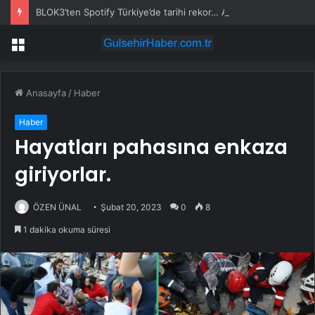
BLOK3’ten Spotify Türkiye’de tarihi rekor… Albümdeki 10 şarkının tamamı Top 50’ye girdi
Menü
Anasayfa
/
Haber
Haber
Hayatları pahasına enkaza
giriyorlar.
ÖZEN ÜNAL
Şubat 20, 2023
0
8
1 dakika okuma süresi