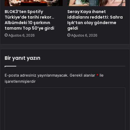
BLOK3’ten Spotify
Seray Kaya ihanet
Türkiye’de tarihi rekor…
iddialarını reddetti: Sahra
Albümdeki 10 şarkının
Işık’tan olay gönderme
tamamı Top 50’ye girdi
geldi
Ağustos 6, 2026
Ağustos 6, 2026
Bir yanıt yazın
E-posta adresiniz yayınlanmayacak.
Gerekli alanlar
*
ile
işaretlenmişlerdir
Y
o
r
u
m