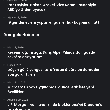
İran Dışişleri Bakanı Arakçi, Vize Sorunu Nedeniyle
ABD’ye Gidemeyecek
Ağustos 8, 2026
19 gündür eylem yapan er gaziler hak kaybını anlattı
Rastgele Haberler
Nisan 8, 2026
Kesenin ağzını açtı: Barış Alper Yılmaz’dan gözde
sektöre dev yatırım!
Ekim 9, 2025
Düğün günü yengesi tarafından öldürülen damadın
son görüntüleri
Nisan 22, 2026
Microsoft Xbox Uygulaması güncelledi: İşte yeni
özellikler
Ağustos 29, 2025
J.P. Morgan, yeni analizinde bioMérieux’yü Diasorin’e
tercih ediyor