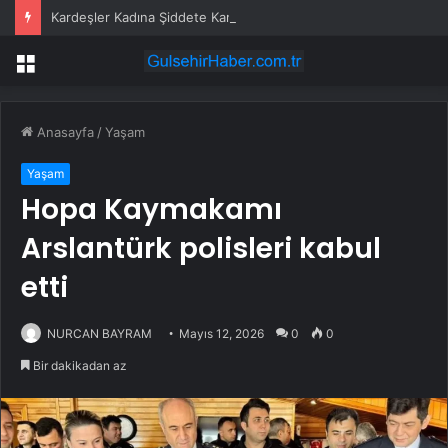
Kardeşler Kadına Şiddete Karşı Çıktı, Bıçaklandı
Menü
Anasayfa
/
Yaşam
Yaşam
Hopa Kaymakamı
Arslantürk polisleri kabul
etti
NURCAN BAYRAM
Mayıs 12, 2026
0
0
Bir dakikadan az