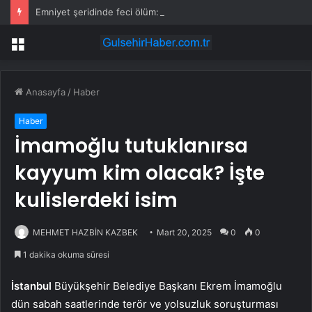
Emniyet şeridinde feci ölüm: Servis şoförüne midibüs çarptı
Menü
Anasayfa
/
Haber
Haber
İmamoğlu tutuklanırsa
kayyum kim olacak? İşte
kulislerdeki isim
MEHMET HAZBİN KAZBEK
Mart 20, 2025
0
0
1 dakika okuma süresi
İstanbul
Büyükşehir Belediye Başkanı Ekrem İmamoğlu
dün sabah saatlerinde terör ve yolsuzluk soruşturması