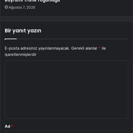
Ağustos 7, 2026
Bir yanıt yazın
E-posta adresiniz yayınlanmayacak.
Gerekli alanlar
*
ile
işaretlenmişlerdir
Y
o
r
u
m
*
Ad
*