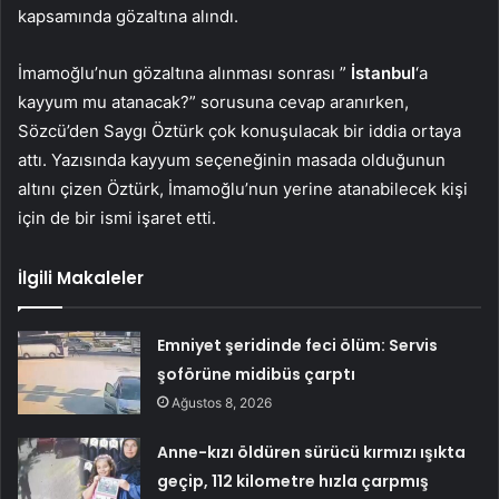
kapsamında gözaltına alındı.
İmamoğlu’nun gözaltına alınması sonrası ”
İstanbul
‘a
kayyum mu atanacak?” sorusuna cevap aranırken,
Sözcü’den Saygı Öztürk çok konuşulacak bir iddia ortaya
attı. Yazısında kayyum seçeneğinin masada olduğunun
altını çizen Öztürk, İmamoğlu’nun yerine atanabilecek kişi
için de bir ismi işaret etti.
İlgili Makaleler
Emniyet şeridinde feci ölüm: Servis
şoförüne midibüs çarptı
Ağustos 8, 2026
Anne-kızı öldüren sürücü kırmızı ışıkta
geçip, 112 kilometre hızla çarpmış