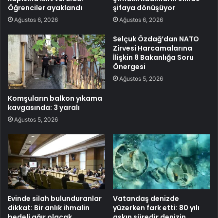
Öğrenciler ayaklandı
şifaya dönüşüyor
Ağustos 6, 2026
Ağustos 6, 2026
Selçuk Özdağ’dan NATO
Zirvesi Harcamalarına
İlişkin 8 Bakanlığa Soru
Önergesi
Ağustos 5, 2026
Komşuların balkon yıkama
kavgasında: 3 yaralı
Ağustos 5, 2026
Evinde silah bulunduranlar
Vatandaş denizde
dikkat: Bir anlık ihmalin
yüzerken fark etti: 80 yılı
bedeli ağır olacak
aşkın süredir denizin