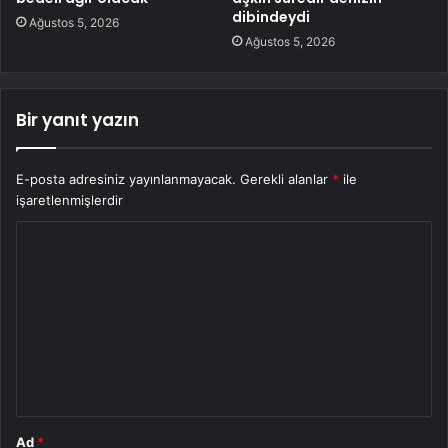
dibindeydi
Ağustos 5, 2026
Ağustos 5, 2026
Bir yanıt yazın
E-posta adresiniz yayınlanmayacak.
Gerekli alanlar
*
ile
işaretlenmişlerdir
Y
o
r
u
m
*
Ad
*