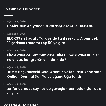
En Güncel Haberler
Ağustos 6, 2026
Denizli’den Adıyaman’a kardeşlik köprüsü kuruldu
Ağustos 6, 2026
BLOK3’ten Spotify Türkiye’de tarihi rekor… Albümdeki
10 şarkının tamamı Top 50’ye girdi
Ağustos 6, 2026
BİM Aktüel 24 Temmuz 2026! BİM Cuma aktüel ürünler
neler var, hangi ürünler indirimde?
Ağustos 6, 2026
TBMM Başkanvekili Celal Adan’ın Vefat Eden Danışmanı
Gülhan Demiral Son Yolculuğuna Uğurlandı
Ağustos 6, 2026
Jefferies, Best Buy’ı talep yavaşlaması nedeniyle Tut’a
düşürdü
Rastgele Haberler