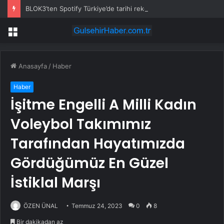
BLOK3’ten Spotify Türkiye’de tarihi rekor… Albümdeki 10 şarkının tamamı Top 50’ye girdi
Menü
Anasayfa
/
Haber
Haber
İşitme Engelli A Milli Kadın
Voleybol Takımımız
Tarafından Hayatımızda
Gördüğümüz En Güzel
İstiklal Marşı
ÖZEN ÜNAL
Temmuz 24, 2023
0
8
Bir dakikadan az