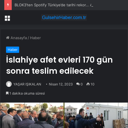
BLOK3’ten Spotify Türkiye’de tarihi rekor… Albümdeki 10 şarkının tamamı Top 50’ye girdi
Menü
Anasayfa
/
Haber
Haber
İslahiye afet evleri 170 gün
sonra teslim edilecek
YAŞAR IŞIKALAN
Nisan 12, 2023
0
10
1 dakika okuma süresi