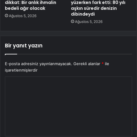
dikkat: Bir anlık ihmalin
yüzerken fark etti: 80 yılı
bedeli ağır olacak
aşkın süredir denizin
dibindeydi
Ağustos 5, 2026
Ağustos 5, 2026
Bir yanıt yazın
E-posta adresiniz yayınlanmayacak.
Gerekli alanlar
*
ile
işaretlenmişlerdir
Y
o
r
u
m
*