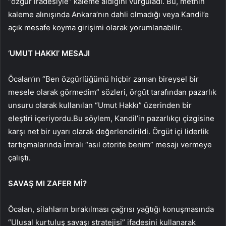
“özgür iradesiyle” kaleme aldığını vurguladı. Bu, metnin
kaleme alınışında Ankara’nın dahli olmadığı veya Kandil’e
açık mesafe koyma girişimi olarak yorumlanabilir.
‘UMUT HAKKI’ MESAJI
Öcalan’ın “Ben özgürlüğümü hiçbir zaman bireysel bir
mesele olarak görmedim” sözleri, örgüt tarafından pazarlık
unsuru olarak kullanılan “Umut Hakkı” üzerinden bir
eleştiri içeriyordu.Bu söylem, Kandil’in pazarlıkçı çizgisine
karşı net bir uyarı olarak değerlendirildi. Örgüt içi liderlik
tartışmalarında İmralı “asıl otorite benim” mesajı vermeye
çalıştı.
SAVAŞ MI ZAFER Mİ?
Öcalan, silahların bırakılması çağrısı yağtığı konuşmasında
“Ulusal kurtuluş savaşı stratejisi” ifadesini kullanarak