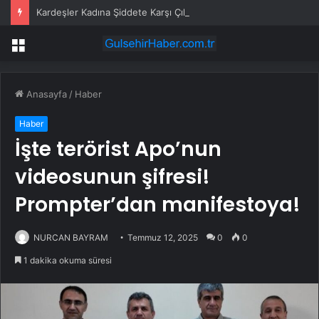
Kardeşler Kadına Şiddete Karşı Çıktı, Bıçaklandı
Menü
Anasayfa
/
Haber
Haber
İşte terörist Apo’nun
videosunun şifresi!
Prompter’dan manifestoya!
NURCAN BAYRAM
Temmuz 12, 2025
0
0
1 dakika okuma süresi