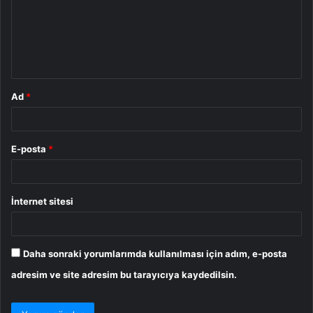
u
m
*
Ad
*
E-posta
*
İnternet sitesi
Daha sonraki yorumlarımda kullanılması için adım, e-posta
adresim ve site adresim bu tarayıcıya kaydedilsin.