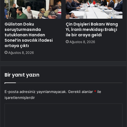
Gülistan Doku
Çin Dışişleri Bakanı Wang
soruşturmasında
Yi, İranlı mevkidaşı Erakçi
tutuklanan Handan
ile bir araya geldi
Sonel’in savcılık ifadesi
Ağustos 8, 2026
ortaya çıktı
Ağustos 8, 2026
Bir yanıt yazın
E-posta adresiniz yayınlanmayacak.
Gerekli alanlar
*
ile
işaretlenmişlerdir
Y
o
r