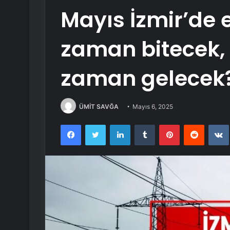
Mayıs İzmir’de e
zaman bitecek, 
zaman gelecek
ÜMİT SAVĞA
Mayıs 6, 2025
Facebook
Twitter
LinkedIn
Tumblr
Pinterest
Reddit