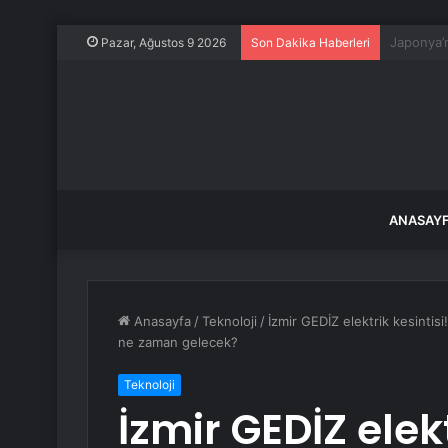
Kardeşler
Pazar, Ağustos 9 2026
Son Dakika Haberleri
ANASAY
Anasayfa
/
Teknoloji
/
İzmir GEDİZ elektrik kesintisi
ne zaman gelecek?
Teknoloji
İzmir GEDİZ elekt