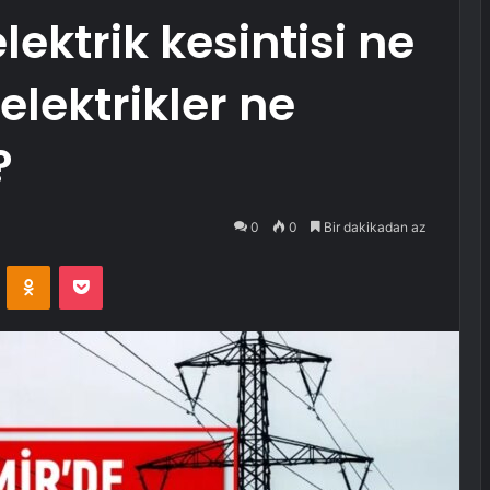
lektrik kesintisi ne
elektrikler ne
?
0
0
Bir dakikadan az
VKontakte
Odnoklassniki
Pocket