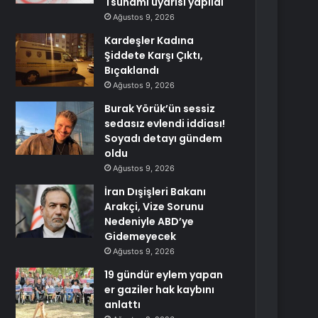
Tsunami uyarısı yapıldı
Ağustos 9, 2026
Kardeşler Kadına
Şiddete Karşı Çıktı,
Bıçaklandı
Ağustos 9, 2026
Burak Yörük’ün sessiz
sedasız evlendi iddiası!
Soyadı detayı gündem
oldu
Ağustos 9, 2026
İran Dışişleri Bakanı
Arakçi, Vize Sorunu
Nedeniyle ABD’ye
Gidemeyecek
Ağustos 9, 2026
19 gündür eylem yapan
er gaziler hak kaybını
anlattı