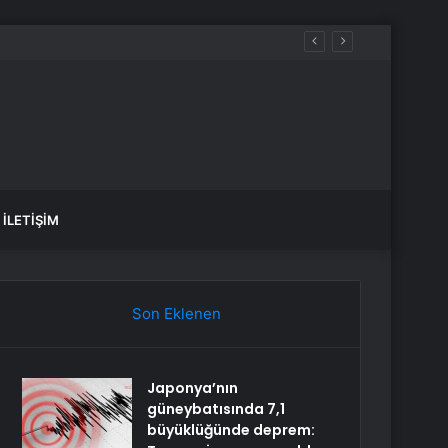
İLETIŞIM
Son Eklenen
Japonya’nın
güneybatısında 7,1
büyüklüğünde deprem: