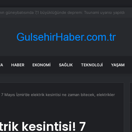
 Kadına Şiddete Karşı Çıktı, Bıçaklandı
FA
HABER
EKONOMI
SAĞLIK
TEKNOLOJI
YAŞAM
! 7 Mayıs İzmir’de elektrik kesintisi ne zaman bitecek, elektrikler
rik kesintisi! 7