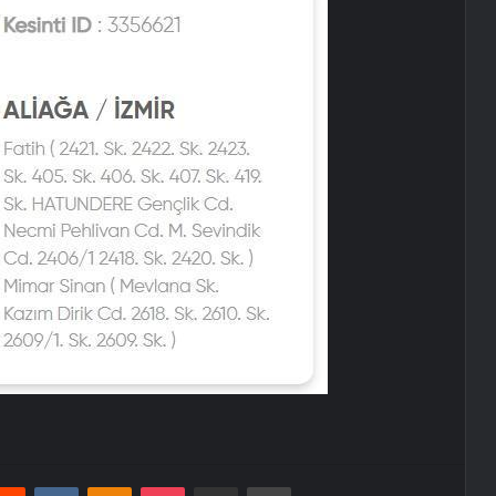
erest
Reddit
VKontakte
Odnoklassniki
Pocket
E-Posta ile paylaş
Yazdır