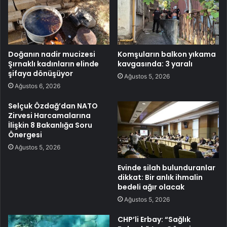
Doğanın nadir mucizesi
Komşuların balkon yıkama
Şırnaklı kadınların elinde
kavgasında: 3 yaralı
şifaya dönüşüyor
Ağustos 5, 2026
Ağustos 6, 2026
Selçuk Özdağ’dan NATO
Zirvesi Harcamalarına
İlişkin 8 Bakanlığa Soru
Önergesi
Ağustos 5, 2026
Evinde silah bulunduranlar
dikkat: Bir anlık ihmalin
bedeli ağır olacak
Ağustos 5, 2026
CHP’li Erbay: “Sağlık