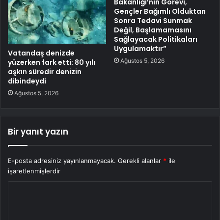
Bakanlığı’nın Görevi,
Gençler Bağımlı Olduktan
Sonra Tedavi Sunmak
Değil, Başlamamasını
Sağlayacak Politikaları
Uygulamaktır”
Vatandaş denizde
Ağustos 5, 2026
yüzerken fark etti: 80 yılı
aşkın süredir denizin
dibindeydi
Ağustos 5, 2026
Bir yanıt yazın
E-posta adresiniz yayınlanmayacak.
Gerekli alanlar
*
ile
işaretlenmişlerdir
Y
o
r