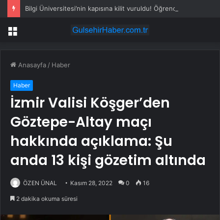
Bilgi Üniversitesi’nin kapısına kilit vuruldu! Öğrenciler ayaklandı
Menü
Anasayfa
/
Haber
Haber
İzmir Valisi Köşger’den
Göztepe-Altay maçı
hakkında açıklama: Şu
anda 13 kişi gözetim altında
ÖZEN ÜNAL
Kasım 28, 2022
0
16
2 dakika okuma süresi