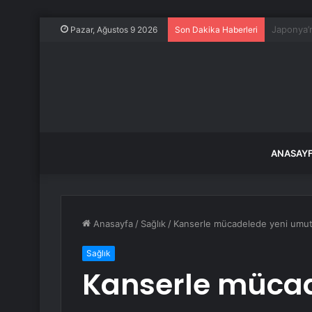
Kardeşler
Pazar, Ağustos 9 2026
Son Dakika Haberleri
ANASAY
Anasayfa
/
Sağlık
/
Kanserle mücadelede yeni umut…
Sağlık
Kanserle müca