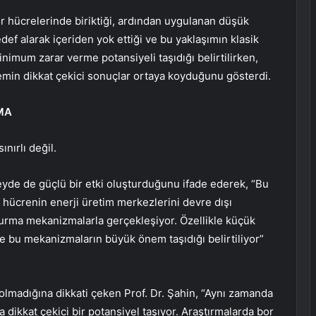
ör hücrelerinde biriktiği, ardından uygulanan düşük
edef alarak içeriden yok ettiği ve bu yaklaşımın klasik
inimum zarar verme potansiyeli taşıdığı belirtilirken,
temin dikkat çekici sonuçlar ortaya koyduğunu gösterdi.
MA
ınırlı değil.
yde de güçlü bir etki oluşturduğunu ifade ederek, “Bu
 hücrenin enerji üretim merkezlerini devre dışı
urma mekanizmalarla gerçekleşiyor. Özellikle küçük
rde bu mekanizmaların büyük önem taşıdığı belirtiliyor”
ı olmadığına dikkati çeken Prof. Dr. Şahin, “Aynı zamanda
da dikkat çekici bir potansiyel taşıyor. Araştırmalarda bor