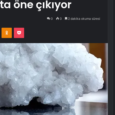
ta öne çıkıyor
0
0
2 dakika okuma süresi
VKontakte
Odnoklassniki
Pocket