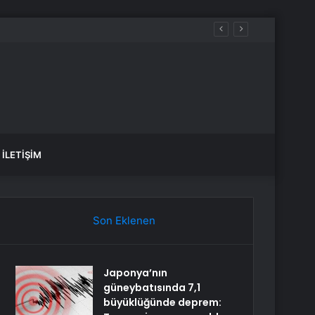
İLETIŞIM
Son Eklenen
Japonya’nın
güneybatısında 7,1
büyüklüğünde deprem: