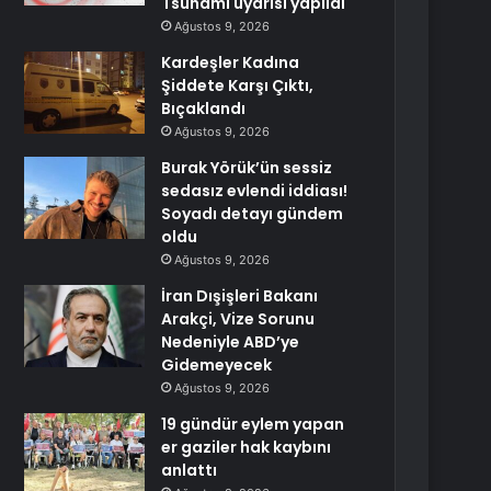
Tsunami uyarısı yapıldı
Ağustos 9, 2026
Kardeşler Kadına
Şiddete Karşı Çıktı,
Bıçaklandı
Ağustos 9, 2026
Burak Yörük’ün sessiz
sedasız evlendi iddiası!
Soyadı detayı gündem
oldu
Ağustos 9, 2026
İran Dışişleri Bakanı
Arakçi, Vize Sorunu
Nedeniyle ABD’ye
Gidemeyecek
Ağustos 9, 2026
19 gündür eylem yapan
er gaziler hak kaybını
anlattı