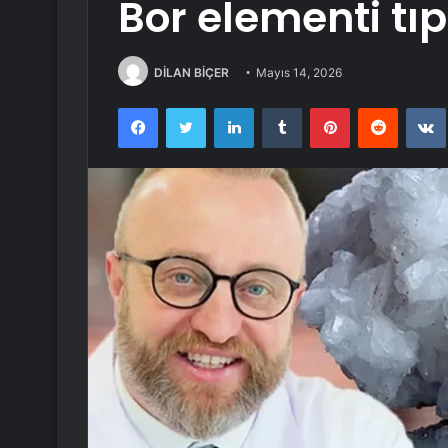
Bor elementi tıp
DİLAN BİÇER
Mayıs 14, 2026
Facebook
Twitter
LinkedIn
Tumblr
Pinterest
Reddit