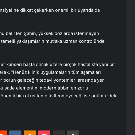
nsiyeline dikkat çekerken önemli bir uyarıda da
ğunu belirten Şahin, yüksek dozlarda istenmeyen
or temelli yaklaşımların mutlaka uzman kontrolünde
er kanseri başta olmak üzere birçok hastalıkta yeni bir
erek, “Henüz klinik uygulamaların tüm aşamaları
r borun geleceğin tedavi yöntemleri arasında yer
bu sade elementin, modern tıbbın en zorlu
e önemli bir rol üstlenip üstlenmeyeceği ise önümüzdeki
erest
Reddit
VKontakte
Odnoklassniki
Pocket
E-Posta ile paylaş
Yazdır