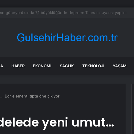
 Kadına Şiddete Karşı Çıktı, Bıçaklandı
FA
HABER
EKONOMI
SAĞLIK
TEKNOLOJI
YAŞAM
 Bor elementi tıpta öne çıkıyor
delede yeni umut…