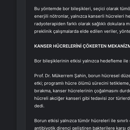
Bu yöntemde bor bileşikleri, seçici olarak tüm
enerjili nötronlar, yalnızca kanserli hücreleri h
radyoterapiden farklı olarak sağlıklı dokulara m
preklinik çalışmalarda elde edilen veriler, yön
KANSER HÜCRELERİNİ ÇÖKERTEN MEKANİZ
Bor bileşiklerinin etkisi yalnızca hedefleme ile s
Prof. Dr. Mükerrem Şahin, borun hücresel düze
etki; programlı hücre ölümü sürecini tetikleme,
bırakma, kanser hücrelerinin çoğalmasını durd
hücreli akciğer kanseri gibi tedavisi zor türle
dedi.
Borun etkisi yalnızca tümör hücreleri ile sınırl
antibiyotik direnci geliştiren bakterilere karşı 