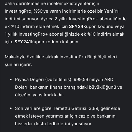
daha derinlemesine incelemek isteyenler için
InvestingPro, %50’ye varan indirimlerle özel bir Yeni Yıl
indirimi sunuyor. Ayrıca 2 yıllık InvestingPro+ aboneliğinde
ek %10 indirim elde etmek için
SFY24
Kupon kodunu veya
1 yıllık InvestingPro+ aboneliğinizde ek %10 indirim almak
için.
SFY241
Kupon kodunu kullanın.
Makaleyle özellikle alakalı InvestingPro Bilgi ölçümleri
şunları içerir:
Piyasa Değeri (Düzeltilmiş): 999,59 milyon ABD
Doları, bankanın finans branşındaki büyüklüğünü ve
ölçeğini yansıtmaktadır.
Son verilere göre Temettü Getirisi: 3,89, gelir elde
etmek isteyen yatırımcılar için cazip ve bankanın
hissedar dostu tedbirlerini yansıtıyor.