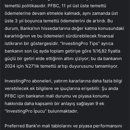
temettü politikasıdır. PFBC, 11 yıl üst üste temettü
ödemelerine devam etmekle kalmadı, aynı zamanda üst
üste 3 yıl boyunca temettü ödemelerini de artırdı. Bu
durum, Banka’nın hissedarlarına değer katma konusundaki
kararlılığının ve bu ödemeleri sürdürebilecek finansal
istikrarın bir göstergesidir. “InvestingPro Tips” ayrıca
bankanın son üç ayda toplam getiriye göre %16,82 fiyatla
güçlü bir getiri elde ettiğinin altını çiziyor; bu da bankanın
2024 için %27’lik temettü artışı duyurusunu tamamlıyor.
InvestingPro aboneleri, yatırım kararlarına daha fazla bilgi
verebilecek ek bilgilere ve ipuçlarına erişebilir. Şu anda
PFBC için bankanın mali durumu ve piyasa konumu
hakkında daha kapsamlı bir anlayış sağlayan 9 ek
“InvestingPro İpucu” bulunmaktadır.
Preferred Bank’ın mali tablolarını ve piyasa performansını