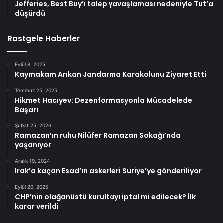
Jefferies, Best Buy’ı talep yavaşlaması nedeniyle Tut’a
düşürdü
Rastgele Haberler
Eylül 8, 2025
Kaymakam Arıkan Jandarma Karakolunu Ziyaret Etti
Temmuz 25, 2025
Hikmet Hacıyev: Dezenformasyonla Mücadelede
Başarı
Şubat 25, 2026
Ramazan’ın ruhu Nilüfer Ramazan Sokağı’nda
yaşanıyor
Aralık 19, 2024
Irak’a kaçan Esad’ın askerleri Suriye’ye gönderiliyor
Eylül 20, 2025
CHP’nin olağanüstü kurultayı iptal mi edilecek? İlk
karar verildi