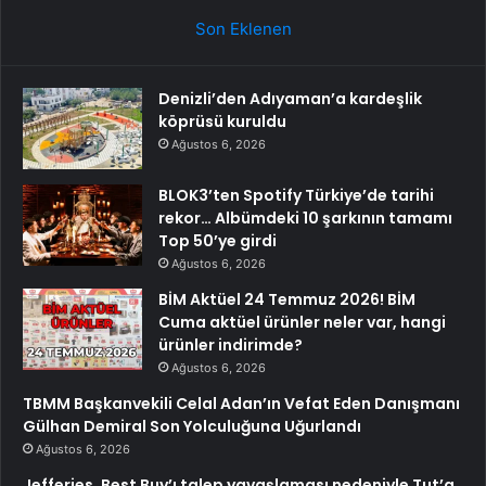
Son Eklenen
Denizli’den Adıyaman’a kardeşlik
köprüsü kuruldu
Ağustos 6, 2026
BLOK3’ten Spotify Türkiye’de tarihi
rekor… Albümdeki 10 şarkının tamamı
Top 50’ye girdi
Ağustos 6, 2026
BİM Aktüel 24 Temmuz 2026! BİM
Cuma aktüel ürünler neler var, hangi
ürünler indirimde?
Ağustos 6, 2026
TBMM Başkanvekili Celal Adan’ın Vefat Eden Danışmanı
Gülhan Demiral Son Yolculuğuna Uğurlandı
Ağustos 6, 2026
Jefferies, Best Buy’ı talep yavaşlaması nedeniyle Tut’a