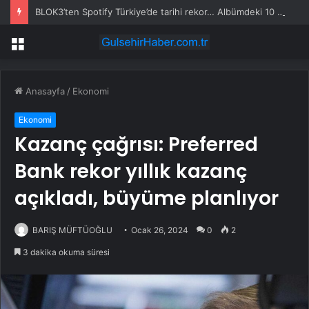
BLOK3’ten Spotify Türkiye’de tarihi rekor… Albümdeki 10 şarkının tamamı Top 50’ye girdi
Menü
Anasayfa
/
Ekonomi
Ekonomi
Kazanç çağrısı: Preferred
Bank rekor yıllık kazanç
açıkladı, büyüme planlıyor
BARIŞ MÜFTÜOĞLU
Ocak 26, 2024
0
2
3 dakika okuma süresi