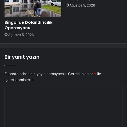
Ağustos 5, 2026
Bingöl’de Dolandırıcılık
Operasyonu
Ağustos 5, 2026
Bir yanıt yazın
E-posta adresiniz yayınlanmayacak.
Gerekli alanlar
*
ile
işaretlenmişlerdir
Y
o
r
u
m