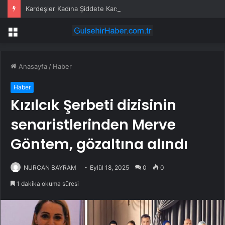
Kardeşler Kadına Şiddete Karşı Çıktı, Bıçaklandı
Menü
Anasayfa
/
Haber
Haber
Kızılcık Şerbeti dizisinin
senaristlerinden Merve
Göntem, gözaltına alındı
NURCAN BAYRAM
Eylül 18, 2025
0
0
1 dakika okuma süresi