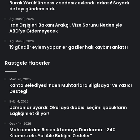
Burak Yörük’ün sessiz sedasız evlendi iddiası! Soyadı
detayı gündem oldu
Ağustos 9, 2026
İran Dışişleri Bakanı Arakçi, Vize Sorunu Nedeniyle
ABD’ye Gidemeyecek
Ağustos 8, 2026
19 gündür eylem yapan er gaziler hak kaybını anlattı
Rastgele Haberler
Mart 20, 2025
Kahta Belediyesi’nden Muhtarlara Bilgisayar ve Yazıcı
Desteği
Eylül 4, 2025
Uzmanlar uyardı: Okul ayakkabısı seçimi çocukların
sağlığını etkiliyor!
Ocak 14, 2026
Mahkemeden Resen Atamaya Durdurma: “240
Kilometrelik Yol Aile Birliğini Zedeler”