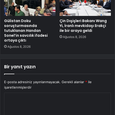
Gülistan Doku
Çin Dışişleri Bakanı Wang
soruşturmasında
Yi, İranlı mevkidaşı Erakçi
tutuklanan Handan
ile bir araya geldi
Sonel’in savcılık ifadesi
Ağustos 8, 2026
ortaya çıktı
Ağustos 8, 2026
Bir yanıt yazın
E-posta adresiniz yayınlanmayacak.
Gerekli alanlar
*
ile
işaretlenmişlerdir
Y
o
r