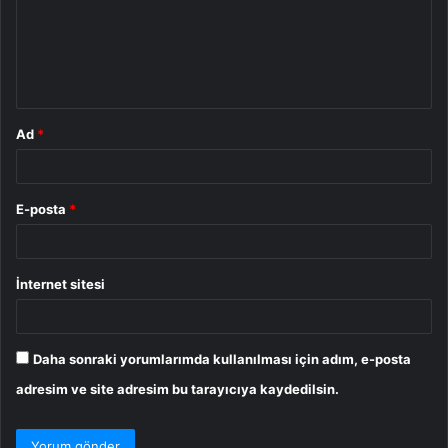
u
m
*
Ad
*
E-posta
*
İnternet sitesi
Daha sonraki yorumlarımda kullanılması için adım, e-posta
adresim ve site adresim bu tarayıcıya kaydedilsin.