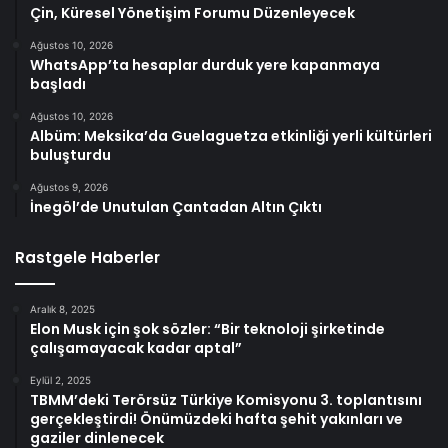
Çin, Küresel Yönetişim Forumu Düzenleyecek
Ağustos 10, 2026
WhatsApp’ta hesaplar durduk yere kapanmaya
başladı
Ağustos 10, 2026
Albüm: Meksika’da Guelaguetza etkinliği yerli kültürleri
buluşturdu
Ağustos 9, 2026
İnegöl’de Unutulan Çantadan Altın Çıktı
Rastgele Haberler
Aralık 8, 2025
Elon Musk için şok sözler: “Bir teknoloji şirketinde
çalışamayacak kadar aptal”
Eylül 2, 2025
TBMM’deki Terörsüz Türkiye Komisyonu 3. toplantısını
gerçekleştirdi! Önümüzdeki hafta şehit yakınları ve
gaziler dinlenecek