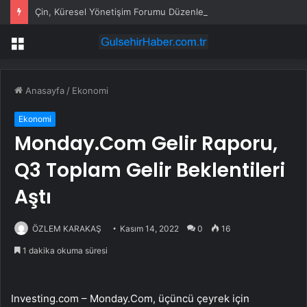
Çin, Küresel Yönetişim Forumu Düzenleyecek
Menü
Anasayfa
/
Ekonomi
Ekonomi
Monday.Com Gelir Raporu,
Q3 Toplam Gelir Beklentileri
Aştı
ÖZLEM KARAKAŞ
Kasım 14, 2022
0
16
1 dakika okuma süresi
Investing.com – Monday.Com, üçüncü çeyrek için