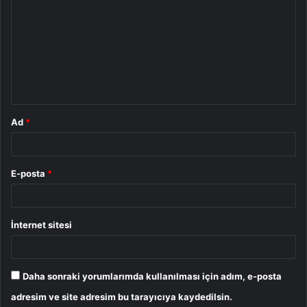
o
r
u
m
*
Ad
*
E-posta
*
İnternet sitesi
Daha sonraki yorumlarımda kullanılması için adım, e-posta
adresim ve site adresim bu tarayıcıya kaydedilsin.