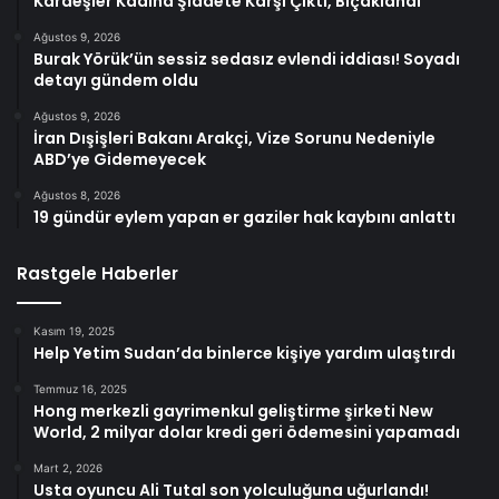
Kardeşler Kadına Şiddete Karşı Çıktı, Bıçaklandı
Ağustos 9, 2026
Burak Yörük’ün sessiz sedasız evlendi iddiası! Soyadı
detayı gündem oldu
Ağustos 9, 2026
İran Dışişleri Bakanı Arakçi, Vize Sorunu Nedeniyle
ABD’ye Gidemeyecek
Ağustos 8, 2026
19 gündür eylem yapan er gaziler hak kaybını anlattı
Rastgele Haberler
Kasım 19, 2025
Help Yetim Sudan’da binlerce kişiye yardım ulaştırdı
Temmuz 16, 2025
Hong merkezli gayrimenkul geliştirme şirketi New
World, 2 milyar dolar kredi geri ödemesini yapamadı
Mart 2, 2026
Usta oyuncu Ali Tutal son yolculuğuna uğurlandı!