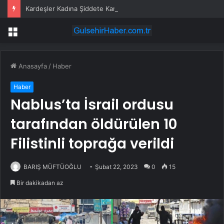
Kardeşler Kadına Şiddete Karşı Çıktı, Bıçaklandı
Menü
Anasayfa
/
Haber
Haber
Nablus’ta İsrail ordusu
tarafından öldürülen 10
Filistinli toprağa verildi
BARIŞ MÜFTÜOĞLU
Şubat 22, 2023
0
15
Bir dakikadan az