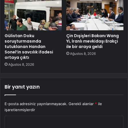
Gülistan Doku
Çin Dışişleri Bakanı Wang
soruşturmasında
Yi, İranlı mevkidaşı Erakçi
tutuklanan Handan
ile bir araya geldi
Sonel’in savcılık ifadesi
Ağustos 8, 2026
ortaya çıktı
Ağustos 8, 2026
Bir yanıt yazın
E-posta adresiniz yayınlanmayacak.
Gerekli alanlar
*
ile
işaretlenmişlerdir
Y