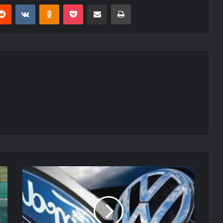
erest
Reddit
VKontakte
Odnoklassniki
Pocket
E-Posta ile paylaş
Yazdır