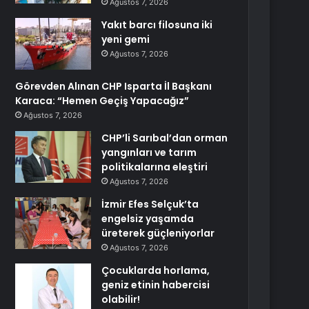
Ağustos 7, 2026
Yakıt barcı filosuna iki
yeni gemi
Ağustos 7, 2026
Görevden Alınan CHP Isparta İl Başkanı
Karaca: “Hemen Geçiş Yapacağız”
Ağustos 7, 2026
CHP’li Sarıbal’dan orman
yangınları ve tarım
politikalarına eleştiri
Ağustos 7, 2026
İzmir Efes Selçuk’ta
engelsiz yaşamda
üreterek güçleniyorlar
Ağustos 7, 2026
Çocuklarda horlama,
geniz etinin habercisi
olabilir!