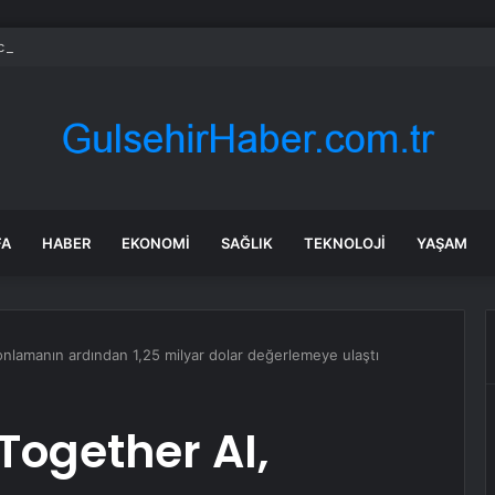
cı filosuna iki yeni gemi
FA
HABER
EKONOMI
SAĞLIK
TEKNOLOJI
YAŞAM
fonlamanın ardından 1,25 milyar dolar değerlemeye ulaştı
Together AI,