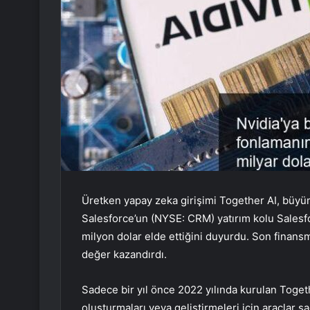
Üretken yapay zeka girişimi Together AI, büyü
Salesforce’un (NYSE: CRM) yatırım kolu Salesfo
milyon dolar elde ettiğini duyurdu. Son finansman
değer kazandırdı.
Sadece bir yıl önce 2022 yılında kurulan Togeth
oluşturmaları veya geliştirmeleri için araçlar s