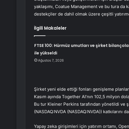
yaklaşımı, Coatue Management ve bu tura da ka
destekçiler de dahil olmak üzere çeşitli yatırımc
İlgili Makaleler
FTSE 100: Hürmüz umutları ve şirket bilançola
ile yükseldi
Ağustos 7, 2026
Şirket yeni elde ettiği fonları genişleme planla
Kasım ayında Together AI’nın 102,5 milyon dola
Bu tur Kleiner Perkins tarafından yönetildi ve ş
(NASDAQ:NVDA (NASDAQ:
NVDA
)) katkılarını d
Yapay zeka girişimleri için yatırım ortamı, Op