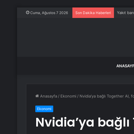
Yakıt bar
Cuma, Ağustos 7 2026
Son Dakika Haberleri
ANASAY
Anasayfa
/
Ekonomi
/
Nvidia’ya bağlı Together AI, 
Ekonomi
Nvidia’ya bağlı 