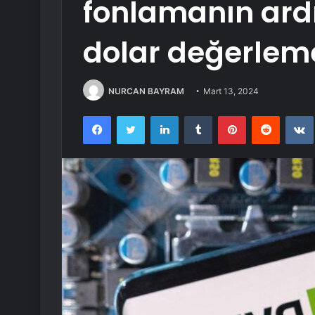
fonlamanın ardı
dolar değerleme
NURCAN BAYRAM
Mart 13, 2024
Facebook
Twitter
LinkedIn
Tumblr
Pinterest
Reddit