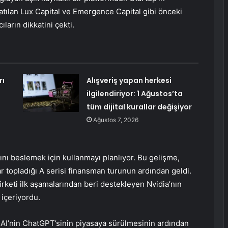
tılan Lux Capital ve Emergence Capital gibi önceki
ıların dikkatini çekti.
rı
Alışveriş yapan herkesi
ilgilendiriyor: 1 Ağustos’ta
tüm dijital kurallar değişiyor
Ağustos 7, 2026
rını beslemek için kullanmayı planlıyor. Bu gelişme,
r topladığı A serisi finansman turunun ardından geldi.
irketi ilk aşamalarından beri destekleyen Nvidia’nın
a içeriyordu.
enAI’nin ChatGPT’sinin piyasaya sürülmesinin ardından