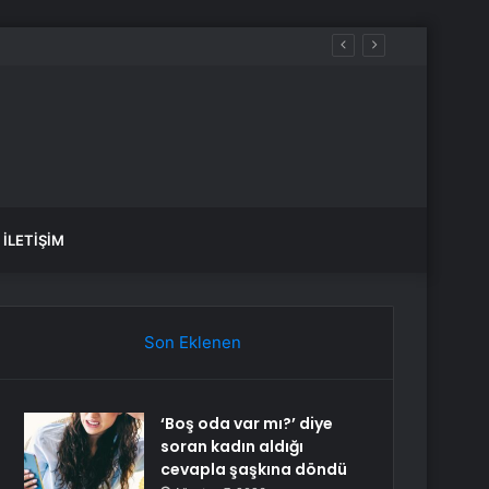
İLETIŞIM
Son Eklenen
‘Boş oda var mı?’ diye
soran kadın aldığı
cevapla şaşkına döndü