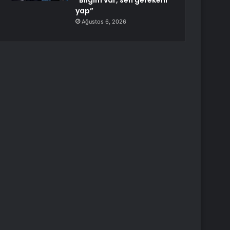
“Bilgim var, sen gerekeni
yap”
Ağustos 6, 2026