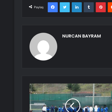
Facebook
Twitter
LinkedIn
Tumblr
Pint
Paylaş
NURCAN BAYRAM