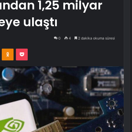
ndan 1,25 milyar
ye ulaştı
0
4
2 dakika okuma süresi
VKontakte
Odnoklassniki
Pocket