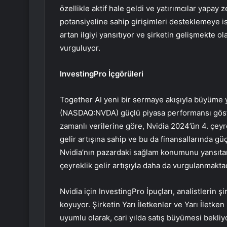
özellikle aktif hale geldi ve yatırımcılar yapa
potansiyeline sahip girişimleri desteklemeye is
artan ilgiyi yansıtıyor ve şirketin gelişmekte
vurguluyor.
InvestingPro İçgörüleri
Together AI yeni bir sermaye akışıyla büyüme yo
(NASDAQ:NVDA) güçlü piyasa performansı gös
zamanlı verilerine göre, Nvidia 2024’ün 4. çeyre
gelir artışına sahip ve bu da finansallarında gü
Nvidia’nın pazardaki sağlam konumunu yansıtan
çeyreklik gelir artışıyla daha da vurgulanmaktad
Nvidia için InvestingPro İpuçları, analistlerin
koyuyor. Şirketin Yarı İletkenler ve Yarı İletk
uyumlu olarak, cari yılda satış büyümesi bekli