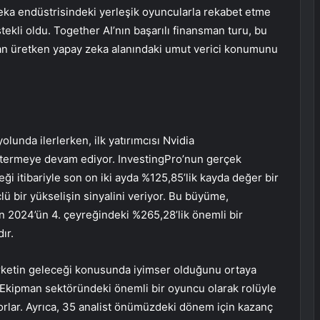
y zeka endüstrisindeki yerleşik oyuncularla rekabet etme
tekli oldu. Together AI’nın başarılı finansman turu, bu
 olan üretken yapay zeka alanındaki umut verici konumunu
lunda ilerlerken, ilk yatırımcısı Nvidia
termeye devam ediyor. InvestingPro’nun gerçek
ği itibariyle son on iki ayda %125,85’lik kayda değer bir
çlü bir yükselişin sinyalini veriyor. Bu büyüme,
 2024’ün 4. çeyreğindeki %265,28’lik önemli bir
ır.
 şirketin geleceği konusunda iyimser olduğunu ortaya
en Ekipman sektöründeki önemli bir oyuncu olarak rolüyle
yorlar. Ayrıca, 35 analist önümüzdeki dönem için kazanç