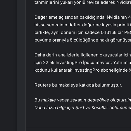
tahminlerini yukarı yönlü revize ederek Nvidia
Değerleme açısından bakıldığında, Nvidia’nın 4Ç
hisse senedinin defter değerine kıyasla primli
birlikte, aynı dönem için sadece 0,13’lük bir PEG
büyüme oranıyla ölçüldüğünde haklı görünüyor
Daha derin analizlerle ilgilenen okuyucular içi
için 22 ek InvestingPro İpucu mevcut. Yatırım a
kodunu kullanarak InvestingPro aboneliğinde %2
Reuters bu makaleye katkıda bulunmuştur.
Bu makale yapay zekanın desteğiyle oluşturulmuş
Daha fazla bilgi için Şart ve Koşullar bölümüm