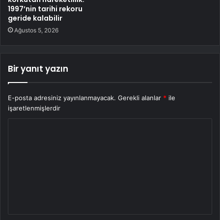
1997’nin tarihi rekoru
geride kalabilir
Ağustos 5, 2026
Bir yanıt yazın
E-posta adresiniz yayınlanmayacak.
Gerekli alanlar
*
ile
işaretlenmişlerdir
Y
o
r
u
m
*