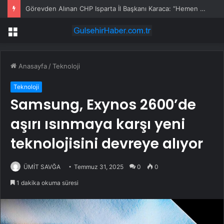
Görevden Alınan CHP Isparta İl Başkanı Karaca: “Hemen Geçiş Yapacağız”
Menü
Anasayfa
/
Teknoloji
Teknoloji
Samsung, Exynos 2600’de
aşırı ısınmaya karşı yeni
teknolojisini devreye alıyor
ÜMİT SAVĞA
Temmuz 31, 2025
0
0
1 dakika okuma süresi