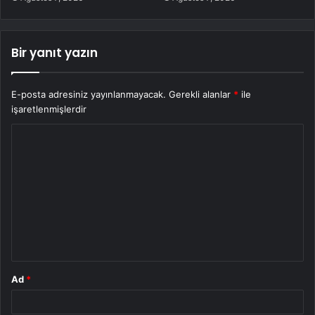
Bir yanıt yazın
E-posta adresiniz yayınlanmayacak.
Gerekli alanlar
*
ile
işaretlenmişlerdir
Y
o
r
u
m
*
Ad
*