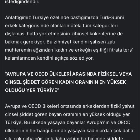
istediğindendir.
Anlattığımız Türkiye özelinde baktığımızda Türk-Sunni
erkek kategorisinde olanların öteki tüm kategorileri
dışlaması hatta yok etmesinin zihinsel kökenlerine de
bakmak gerekiyor. Bu zihniyet kendini şahsen zatı
muhteremin ağzından ‘kadın ve erkeğin eşitliği fıtrata ters’
kelamlarından kendini açıkça söz ediyor.
“AVRUPA VE OECD ÜLKELERİ ARASINDA FİZİKSEL VEYA
CİNSEL ŞİDDET GÖREN KADIN ORANININ EN YÜKSEK
OLDUĞU YER TÜRKİYE”
Avrupa ve OECD ülkeleri ortasında erkeklerden fizikî yahut
cinsel şiddet gören bayan oranının en yüksek olduğu yer
Türkiye. Bu ülkede yaşayan bayanlar Avrupa’nın ve OECD
ülkelerinin herhangi birinde yaşayan kadınlardan çok daha
sık, çok daha ağır, çok daha vahim bir biçimde şiddete