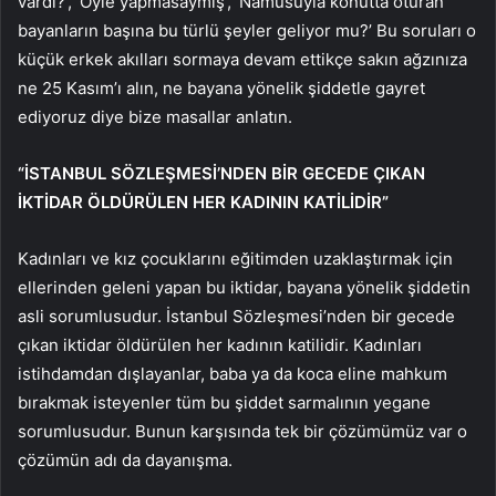
vardı?’, ‘Öyle yapmasaymış’, ‘Namusuyla konutta oturan
bayanların başına bu türlü şeyler geliyor mu?’ Bu soruları o
küçük erkek akılları sormaya devam ettikçe sakın ağzınıza
ne 25 Kasım’ı alın, ne bayana yönelik şiddetle gayret
ediyoruz diye bize masallar anlatın.
“İSTANBUL SÖZLEŞMESİ’NDEN BİR GECEDE ÇIKAN
İKTİDAR ÖLDÜRÜLEN HER KADININ KATİLİDİR”
Kadınları ve kız çocuklarını eğitimden uzaklaştırmak için
ellerinden geleni yapan bu iktidar, bayana yönelik şiddetin
asli sorumlusudur. İstanbul Sözleşmesi’nden bir gecede
çıkan iktidar öldürülen her kadının katilidir. Kadınları
istihdamdan dışlayanlar, baba ya da koca eline mahkum
bırakmak isteyenler tüm bu şiddet sarmalının yegane
sorumlusudur. Bunun karşısında tek bir çözümümüz var o
çözümün adı da dayanışma.