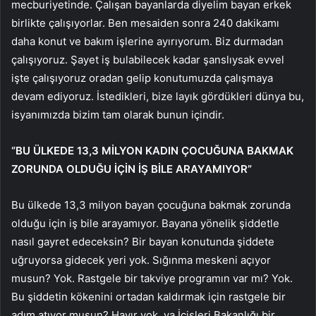
mecburiyetinde. Çalışan bayanlarda diyelim bayan erkek
birlikte çalışıyorlar. Ben mesaiden sonra 240 dakikamı
daha konut ve bakım işlerine ayırıyorum. Biz durmadan
çalışıyoruz. Şayet iş bulabilecek kadar şanslıysak evvel
işte çalışıyoruz oradan gelip konutumuzda çalışmaya
devam ediyoruz. İstedikleri, bize layık gördükleri dünya bu,
isyanımızda bizim tam olarak bunun içindir.
“BU ÜLKEDE 13,3 MİLYON KADIN ÇOCUĞUNA BAKMAK
ZORUNDA OLDUĞU İÇİN İŞ BİLE ARAYAMIYOR”
Bu ülkede 13,3 milyon bayan çocuğuna bakmak zorunda
olduğu için iş bile arayamıyor. Bayana yönelik şiddetle
nasıl gayret edeceksin? Bir bayan konutunda şiddete
uğruyorsa gidecek yeri yok. Sığınma meskeni açıyor
musun? Yok. Rastgele bir takviye programın var mı? Yok.
Bu şiddetin kökenini ortadan kaldırmak için rastgele bir
adım atıyor musun? Hayır yok. ya İçişleri Bakanlığı bir