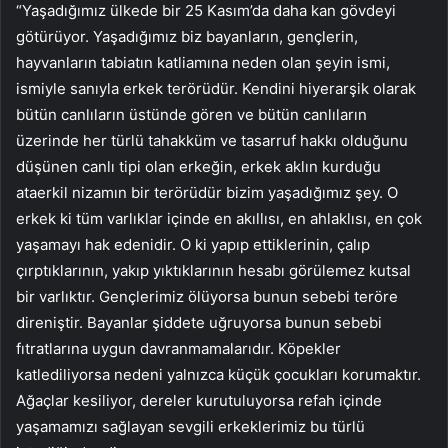
“Yaşadığımız ülkede bir 25 Kasım’da daha kan gövdeyi
götürüyor. Yaşadığımız biz bayanların, gençlerin,
hayvanların tabiatın katliamına neden olan şeyin ismi,
ismiyle sanıyla erkek terörüdür. Kendini hiyerarşik olarak
bütün canlıların üstünde gören ve bütün canlıların
üzerinde her türlü tahakküm ve tasarruf hakkı olduğunu
düşünen canlı tipi olan erkeğin, erkek aklın kurduğu
ataerkil nizamın bir terörüdür bizim yaşadığımız şey. O
erkek ki tüm varlıklar içinde en akıllısı, en ahlaklısı, en çok
yaşamayı hak edenidir. O ki yapıp ettiklerinin, çalıp
çırptıklarının, yakıp yıktıklarının hesabı görülemez kutsal
bir varlıktır. Gençlerimiz ölüyorsa bunun sebebi teröre
direniştir. Bayanlar şiddete uğruyorsa bunun sebebi
fıtratlarına uygun davranmamalarıdır. Köpekler
katlediliyorsa nedeni yalnızca küçük çocukları korumaktır.
Ağaçlar kesiliyor, dereler kurutuluyorsa refah içinde
yaşamamızı sağlayan sevgili erkeklerimiz bu türlü