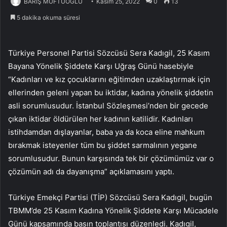
BARIŞ MÜFTÜOĞLU
Kasım 25, 2022
0
13
5 dakika okuma süresi
Türkiye Personel Partisi Sözcüsü Sera Kadıgil, 25 Kasım
Bayana Yönelik Şiddete Karşı Uğraş Günü hasebiyle
“Kadınları ve kız çocuklarını eğitimden uzaklaştırmak için
ellerinden geleni yapan bu iktidar, kadına yönelik şiddetin
asli sorumlusudur. İstanbul Sözleşmesi’nden bir gecede
çıkan iktidar öldürülen her kadının katilidir. Kadınları
istihdamdan dışlayanlar, baba ya da koca eline mahkum
bırakmak isteyenler tüm bu şiddet sarmalının yegane
sorumlusudur. Bunun karşısında tek bir çözümümüz var o
çözümün adı da dayanışma” açıklamasını yaptı.
Türkiye Emekçi Partisi (TİP) Sözcüsü Sera Kadıgil, bugün
TBMM’de 25 Kasım Kadına Yönelik Şiddete Karşı Mücadele
Günü kapsamında basın toplantısı düzenledi. Kadıgil,