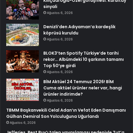
Kılıçdaroğlu-Özel görüşmesi: Kurultay
sinyali
Ağustos 6, 2026
Denizli’den Adıyaman’a kardeşlik
köprüsü kuruldu
Ağustos 6, 2026
BLOK3’ten Spotify Türkiye’de tarihi
rekor… Albümdeki 10 şarkının tamamı
Top 50’ye girdi
Ağustos 6, 2026
BİM Aktüel 24 Temmuz 2026! BİM
Cuma aktüel ürünler neler var, hangi
ürünler indirimde?
Ağustos 6, 2026
TBMM Başkanvekili Celal Adan’ın Vefat Eden Danışmanı
Gülhan Demiral Son Yolculuğuna Uğurlandı
Ağustos 6, 2026
Jefferies, Best Buy’ı talep yavaşlaması nedeniyle Tut’a