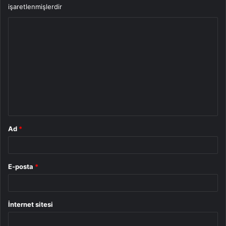
işaretlenmişlerdir
Y
o
r
u
m
*
Ad
*
E-posta
*
İnternet sitesi