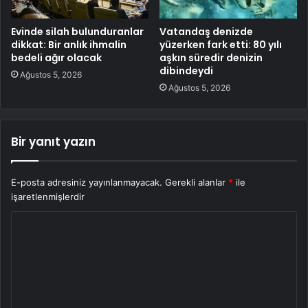
Evinde silah bulunduranlar
Vatandaş denizde
dikkat: Bir anlık ihmalin
yüzerken fark etti: 80 yılı
bedeli ağır olacak
aşkın süredir denizin
dibindeydi
Ağustos 5, 2026
Ağustos 5, 2026
Bir yanıt yazın
E-posta adresiniz yayınlanmayacak.
Gerekli alanlar
*
ile
işaretlenmişlerdir
Y
o
r
u
m