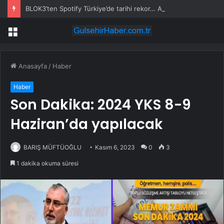
BLOK3’ten Spotify Türkiye’de tarihi rekor… Albümdeki 10 şarkının tamamı Top 50’ye girdi
Menü
Anasayfa
/
Haber
Haber
Son Dakika: 2024 YKS 8-9
Haziran’da yapılacak
BARIŞ MÜFTÜOĞLU
Kasım 6, 2023
0
3
1 dakika okuma süresi