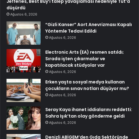
Jefferies, Best Buy’ı talep yavaşlaması nedeniyle Tut’a
düşürdü
Ağustos 6, 2026
“Gizli Kanser” Aort Anevrizması Kapalı
Yöntemle Tedavi Edildi
Ağustos 6, 2026
Electronic Arts (EA) resmen satıldı;
Sırada işten çıkarmalar ve
kapatılacak stüdyolar var
Ağustos 6, 2026
Erken yaşta sosyal medya kullanan
çocukların sınav notları düşüyor mu?
Ağustos 6, 2026
Seray Kaya ihanet iddialarını reddetti:
Sahra Işık’tan olay gönderme geldi
Ağustos 6, 2026
Denizli ABİGEM’den Gıda Sektöründe