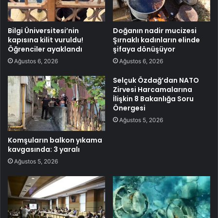
Bilgi Üniversitesi’nin
Doğanın nadir mucizesi
kapısına kilit vuruldu!
Şırnaklı kadınların elinde
Öğrenciler ayaklandı
şifaya dönüşüyor
Ağustos 6, 2026
Ağustos 6, 2026
Selçuk Özdağ’dan NATO
Zirvesi Harcamalarına
İlişkin 8 Bakanlığa Soru
Önergesi
Ağustos 5, 2026
Komşuların balkon yıkama
kavgasında: 3 yaralı
Ağustos 5, 2026