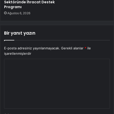
Sektöründe İhracat Destek
Programı
Ağustos 6, 2026
Bir yanıt yazın
E-posta adresiniz yayınlanmayacak.
Gerekli alanlar
*
ile
işaretlenmişlerdir
Y
o
r
u
m
*