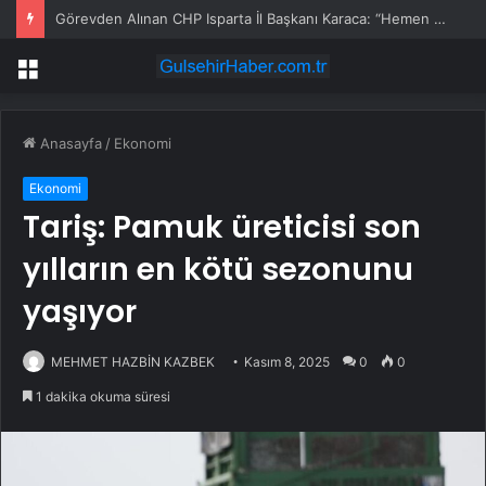
Görevden Alınan CHP Isparta İl Başkanı Karaca: “Hemen Geçiş Yapacağız”
Menü
Anasayfa
/
Ekonomi
Ekonomi
Tariş: Pamuk üreticisi son
yılların en kötü sezonunu
yaşıyor
MEHMET HAZBİN KAZBEK
Kasım 8, 2025
0
0
1 dakika okuma süresi