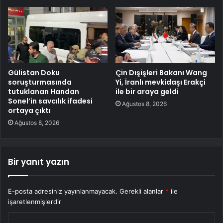
Gülistan Doku
Çin Dışişleri Bakanı Wang
soruşturmasında
Yi, İranlı mevkidaşı Erakçi
tutuklanan Handan
ile bir araya geldi
Sonel’in savcılık ifadesi
Ağustos 8, 2026
ortaya çıktı
Ağustos 8, 2026
Bir yanıt yazın
E-posta adresiniz yayınlanmayacak.
Gerekli alanlar
*
ile
işaretlenmişlerdir
Y