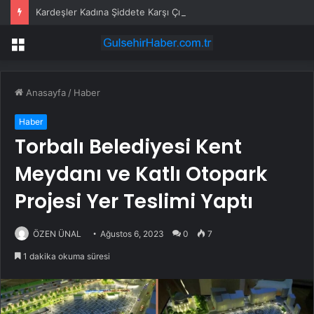
Kardeşler Kadına Şiddete Karşı Çıktı, Bıçaklandı
Menü
Anasayfa
/
Haber
Haber
Torbalı Belediyesi Kent
Meydanı ve Katlı Otopark
Projesi Yer Teslimi Yaptı
ÖZEN ÜNAL
Ağustos 6, 2023
0
7
1 dakika okuma süresi