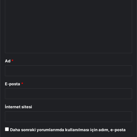
o
r
u
m
*
Ad
*
E-posta
*
İnternet sitesi
Daha sonraki yorumlarımda kullanılması için adım, e-posta