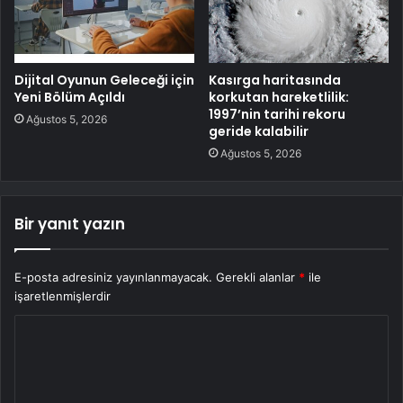
Dijital Oyunun Geleceği için
Kasırga haritasında
Yeni Bölüm Açıldı
korkutan hareketlilik:
1997’nin tarihi rekoru
Ağustos 5, 2026
geride kalabilir
Ağustos 5, 2026
Bir yanıt yazın
E-posta adresiniz yayınlanmayacak.
Gerekli alanlar
*
ile
işaretlenmişlerdir
Y
o
r