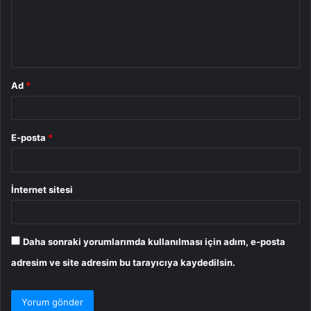
u
m
*
Ad
*
E-posta
*
İnternet sitesi
Daha sonraki yorumlarımda kullanılması için adım, e-posta
adresim ve site adresim bu tarayıcıya kaydedilsin.