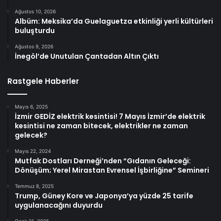
Ağustos 10, 2026
Albüm: Meksika’da Guelaguetza etkinliği yerli kültürleri
buluşturdu
Ağustos 9, 2026
İnegöl’de Unutulan Çantadan Altın Çıktı
Rastgele Haberler
Mayıs 6, 2025
İzmir GEDİZ elektrik kesintisi! 7 Mayıs İzmir’de elektrik
kesintisi ne zaman bitecek, elektrikler ne zaman
gelecek?
Mayıs 22, 2024
Mutfak Dostları Derneği’nden “Gıdanın Geleceği:
Dönüşüm; Yerel Mirastan Evrensel İşbirliğine” Semineri
Temmuz 8, 2025
Trump, Güney Kore ve Japonya’ya yüzde 25 tarife
uygulanacağını duyurdu
Ocak 21, 2026