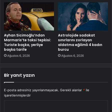
Ayhan Sicimoğlu’ndan
Astrolojide sadakat
Marmaris’te taksi tepkisi:
sınırlarını zorlayan
Turiste başka, yerliye
aldatma eğilimli 4 kadın
başka tarife
burcu
Ağustos 6, 2026
Ağustos 6, 2026
Bir yanıt yazın
E-posta adresiniz yayınlanmayacak.
Gerekli alanlar
*
ile
işaretlenmişlerdir
Y
o