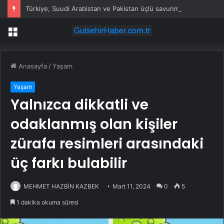
Türkiye, Suudi Arabistan ve Pakistan üçlü savunma anlaşması imzaladı
Menü
Anasayfa
/
Yaşam
Yaşam
Yalnızca dikkatli ve
odaklanmış olan kişiler
zürafa resimleri arasındaki
üç farkı bulabilir
MEHMET HAZBİN KAZBEK
Mart 11, 2024
0
5
1 dakika okuma süresi