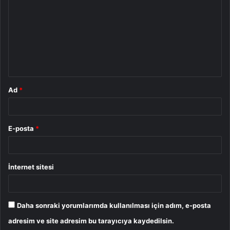
r
u
m
*
Ad
*
E-posta
*
İnternet sitesi
Daha sonraki yorumlarımda kullanılması için adım, e-posta
adresim ve site adresim bu tarayıcıya kaydedilsin.