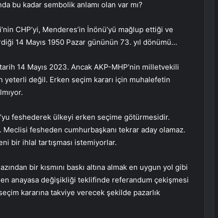
nda bu kadar sembolik anlamı olan var mı?
’nin CHP’yi, Menderes’in İnönü’yü mağlup ettiği ve
ştirdiği 14 Mayıs 1950 Pazar gününün 73. yıl dönümü…
 tarih 14 Mayıs 2023. Ancak AKP-MHP’nin milletvekili
n yeterli değil. Erken seçim kararı için muhalefetin
lmıyor.
’yu feshederek ülkeyi erken seçime götürmesidir.
dı. Meclisi fesheden cumhurbaşkanı tekrar aday olamaz.
 bir ihlal tartışması istemiyorlar.
 azından bir kısmını baskı altına almak en uygun yol gibi
rilen anayasa değişikliği teklifinde referandum çekişmesi
seçim kararına takviye verecek şekilde pazarlık