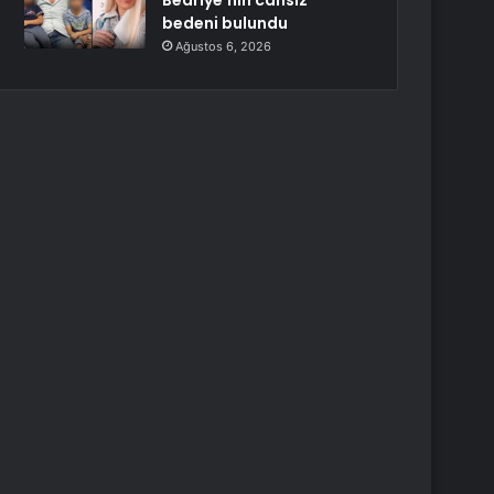
Bedriye’nin cansız
bedeni bulundu
Ağustos 6, 2026