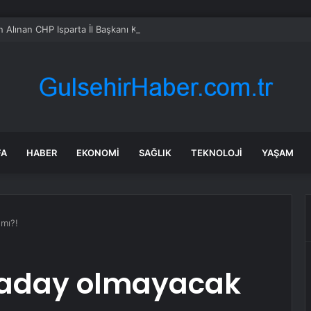
 Alınan CHP Isparta İl Başkanı Karaca: “Hemen Geçiş Yapacağız”
FA
HABER
EKONOMI
SAĞLIK
TEKNOLOJI
YAŞAM
mı?!
 aday olmayacak