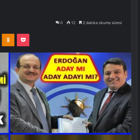
0
12
2 dakika okuma süresi
VKontakte
Odnoklassniki
Pocket