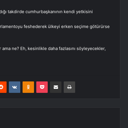
dığı takdirde cumhurbaşkanının kendi yetkisini
Parlamentoyu feshederek ülkeyi erken seçime götürürse
 ama ne? Eh, kesinlikle daha fazlasını söyleyecekler,
erest
Reddit
VKontakte
Odnoklassniki
Pocket
E-Posta ile paylaş
Yazdır