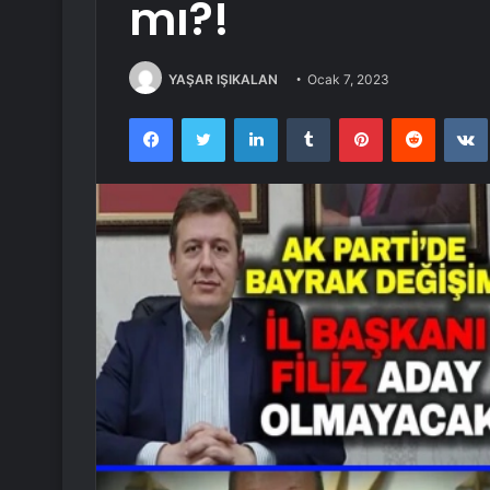
mı?!
YAŞAR IŞIKALAN
Ocak 7, 2023
Facebook
Twitter
LinkedIn
Tumblr
Pinterest
Reddit