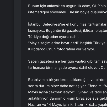
Bunun için atılacak en uygun ilk adım, CHP’nin 
istemediğini söylemek… Kesin böyle düşünüyor
İstanbul Belediyesi’ne el konulması tartışmalar
kızışıyor… Bugünün iki gazetesi, iktidarı oluşt
Türkiye doğrudan oyuna dahil.
“Mayıs seçimlerine hayır dedi” başlıklı Türkiye
Kılıçdaroğlu’nun fotoğrafına yer veriyor.
Sabah gazetesi ise her gün yaptığı gibi tam sa
tartışmacı bir manşetle oyuna dahil oluyor: Cu
Bu takvimin bir yerlerde saklandığını ve birden
sonra durum biraz daha netleşiyor. Efendim, “AK 
Mayıs ayına çekmek istiyor”… Sınavı ve tatili anl
anlatılmıyor. Sanırım o kısım biraz aceleye geld
Haziran ve 14 Mayıs için iki ‘hazırlık’ daha yapıld