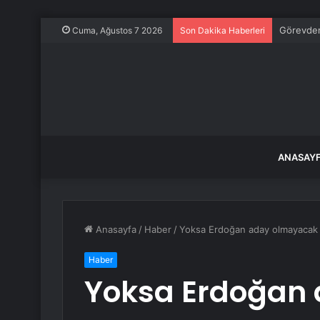
Görevden
Cuma, Ağustos 7 2026
Son Dakika Haberleri
ANASAY
Anasayfa
/
Haber
/
Yoksa Erdoğan aday olmayacak 
Haber
Yoksa Erdoğan