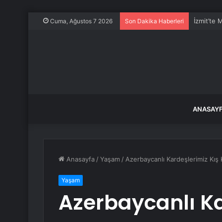
İzmit’te 
Cuma, Ağustos 7 2026
Son Dakika Haberleri
ANASAY
Anasayfa
/
Yaşam
/
Azerbaycanlı Kardeşlerimiz Kış
Yaşam
Azerbaycanlı Ka