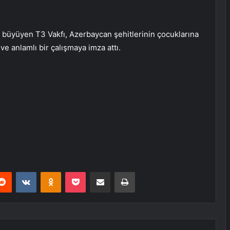
ve büyüyen T3 Vakfı, Azerbaycan şehitlerinin çocuklarına
ve anlamlı bir çalışmaya imza attı.
erest
Reddit
VKontakte
Odnoklassniki
Pocket
E-Posta ile paylaş
Yazdır