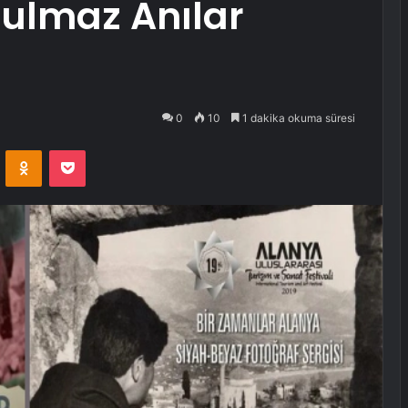
ulmaz Anılar
0
10
1 dakika okuma süresi
VKontakte
Odnoklassniki
Pocket