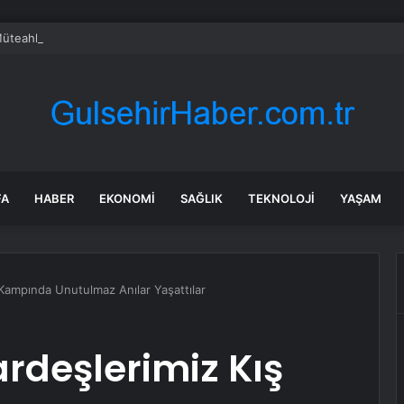
Müteahhit Cinayeti: İki Kişi Hayatını Kaybetti
FA
HABER
EKONOMI
SAĞLIK
TEKNOLOJI
YAŞAM
 Kampında Unutulmaz Anılar Yaşattılar
rdeşlerimiz Kış