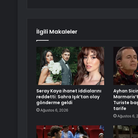
İlgili Makaleler
Seray Kaya ihanet iddialarını
Ayhan Sic
reddetti: Sahra Işık’tan olay
Marmaris’te
gönderme geldi
Turiste ba
tarife
Ağustos 6, 2026
Ağustos 6, 