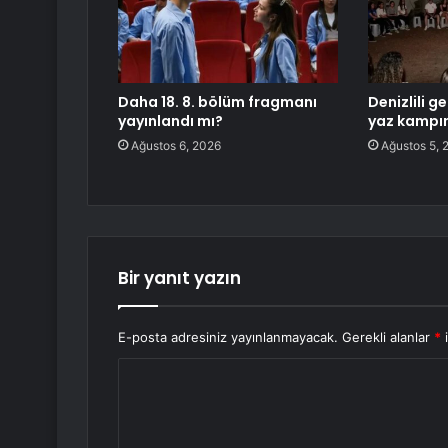
Daha 18. 8. bölüm fragmanı
Denizlili g
yayınlandı mı?
yaz kampı
Ağustos 6, 2026
Ağustos 5, 
Bir yanıt yazın
E-posta adresiniz yayınlanmayacak.
Gerekli alanlar
*
i
Y
o
r