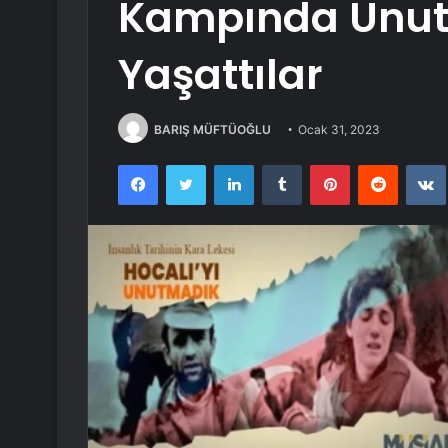
Kampında Unut
Yaşattılar
BARIŞ MÜFTÜOĞLU
Ocak 31, 2023
Facebook
Twitter
LinkedIn
Tumblr
Pinterest
Reddit