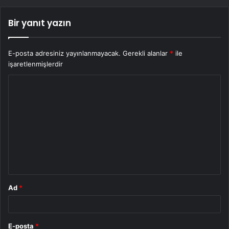
Bir yanıt yazın
E-posta adresiniz yayınlanmayacak.
Gerekli alanlar
*
ile
işaretlenmişlerdir
Y
o
r
u
m
*
Ad
*
E-posta
*