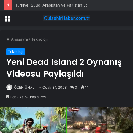
Türkiye, Suudi Arabistan ve Pakistan üçlü savunma anlaşması imzaladı
Menü
Anasayfa
/
Teknoloji
Teknoloji
Yeni Dead Island 2 Oynanış
Videosu Paylaşıldı
ÖZEN ÜNAL
Ocak 31, 2023
0
11
1 dakika okuma süresi