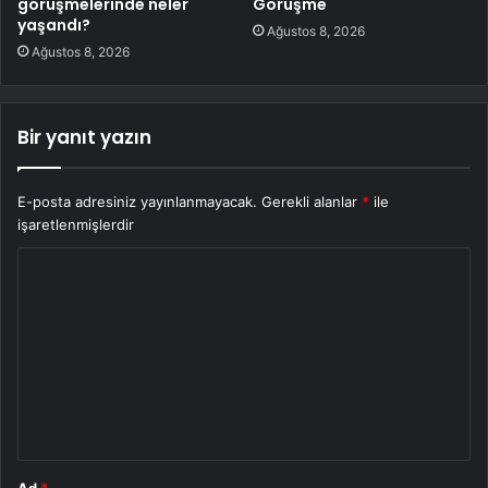
görüşmelerinde neler
Görüşme
yaşandı?
Ağustos 8, 2026
Ağustos 8, 2026
Bir yanıt yazın
E-posta adresiniz yayınlanmayacak.
Gerekli alanlar
*
ile
işaretlenmişlerdir
Y
o
r
u
m
*