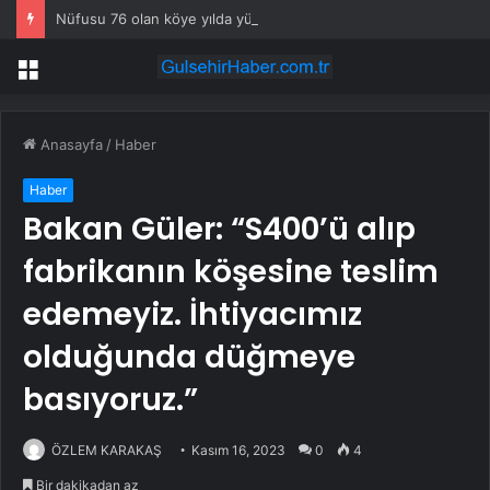
Nüfusu 76 olan köye yılda yüz binlerce turist akın ediyor
Menü
Anasayfa
/
Haber
Haber
Bakan Güler: “S400’ü alıp
fabrikanın köşesine teslim
edemeyiz. İhtiyacımız
olduğunda düğmeye
basıyoruz.”
ÖZLEM KARAKAŞ
Kasım 16, 2023
0
4
Bir dakikadan az