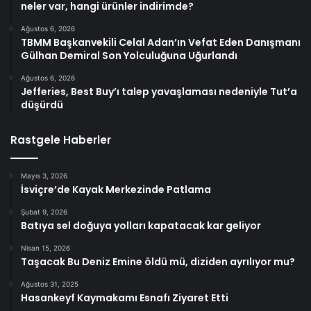
neler var, hangi ürünler indirimde?
Ağustos 6, 2026
TBMM Başkanvekili Celal Adan’ın Vefat Eden Danışmanı
Gülhan Demiral Son Yolculuğuna Uğurlandı
Ağustos 6, 2026
Jefferies, Best Buy’ı talep yavaşlaması nedeniyle Tut’a
düşürdü
Rastgele Haberler
Mayıs 3, 2026
İsviçre’de Kayak Merkezinde Patlama
Şubat 9, 2026
Batıya sel doğuya yolları kapatacak kar geliyor
Nisan 15, 2026
Taşacak Bu Deniz Emine öldü mü, diziden ayrılıyor mu?
Ağustos 31, 2025
Hasankeyf Kaymakamı Esnafı Ziyaret Etti