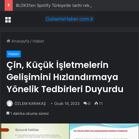
BLOK3’ten Spotify Türkiye’de tarihi rekor… Albümdeki 10 şarkının tamamı Top 50’ye girdi
Menü
Anasayfa
/
Haber
Haber
Çin, Küçük İşletmelerin
Gelişimini Hızlandırmaya
Yönelik Tedbirleri Duyurdu
ÖZLEM KARAKAŞ
Ocak 16, 2023
0
11
1 dakika okuma süresi