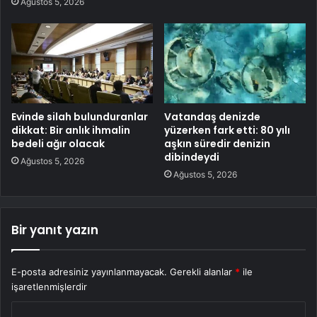
Ağustos 5, 2026
Evinde silah bulunduranlar
Vatandaş denizde
dikkat: Bir anlık ihmalin
yüzerken fark etti: 80 yılı
bedeli ağır olacak
aşkın süredir denizin
dibindeydi
Ağustos 5, 2026
Ağustos 5, 2026
Bir yanıt yazın
E-posta adresiniz yayınlanmayacak.
Gerekli alanlar
*
ile
işaretlenmişlerdir
Y