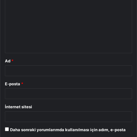
o
r
u
m
*
Ad
*
E-posta
*
İnternet sitesi
Daha sonraki yorumlarımda kullanılması için adım, e-posta